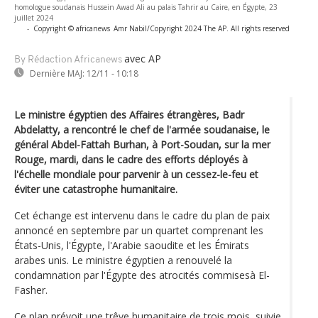
homologue soudanais Hussein Awad Ali au palais Tahrir au Caire, en Égypte, 23
juillet 2024
-
Copyright © africanews
Amr Nabil/Copyright 2024 The AP. All rights reserved
avec AP
By Rédaction Africanews
Dernière MAJ:
12/11 - 10:18
Le ministre égyptien des Affaires étrangères, Badr
Abdelatty, a rencontré le chef de l'armée soudanaise, le
général Abdel-Fattah Burhan, à Port-Soudan, sur la mer
Rouge, mardi, dans le cadre des efforts déployés à
l'échelle mondiale pour parvenir à un cessez-le-feu et
éviter une catastrophe humanitaire.
Cet échange est intervenu dans le cadre du plan de paix
annoncé en septembre par un quartet comprenant les
États-Unis, l'Égypte, l'Arabie saoudite et les Émirats
arabes unis. Le ministre égyptien a renouvelé la
condamnation par l'Égypte des atrocités commisesà El-
Fasher.
Ce plan prévoit une trêve humanitaire de trois mois, suivie