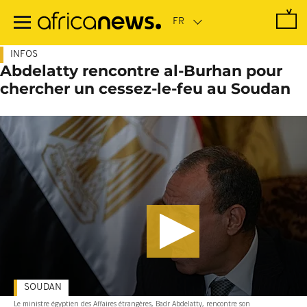
Passer
au
contenu
principal
INFOS
Abdelatty rencontre al-Burhan pour
chercher un cessez-le-feu au Soudan
SOUDAN
Le ministre égyptien des Affaires étrangères, Badr Abdelatty, rencontre son