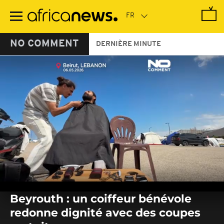
Passer
au
contenu
principal
NO COMMENT
DERNIÈRE MINUTE
0
seconds
Beyrouth : un coiffeur bénévole
of
0
redonne dignité avec des coupes
seconds