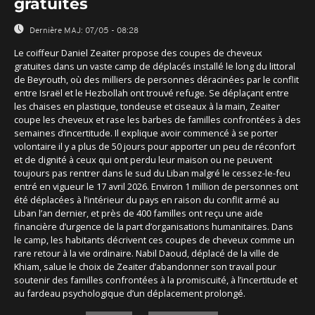
gratuites
Dernière MAJ:
07/05 - 08:28
Le coiffeur Daniel Zeaiter propose des coupes de cheveux
gratuites dans un vaste camp de déplacés installé le long du littoral
de Beyrouth, où des milliers de personnes déracinées par le conflit
entre Israël et le Hezbollah ont trouvé refuge. Se déplaçant entre
les chaises en plastique, tondeuse et ciseaux à la main, Zeaiter
coupe les cheveux et rase les barbes de familles confrontées à des
semaines d’incertitude. Il explique avoir commencé à se porter
volontaire il y a plus de 50 jours pour apporter un peu de réconfort
et de dignité à ceux qui ont perdu leur maison ou ne peuvent
toujours pas rentrer dans le sud du Liban malgré le cessez-le-feu
entré en vigueur le 17 avril 2026. Environ 1 million de personnes ont
été déplacées à l’intérieur du pays en raison du conflit armé au
Liban l’an dernier, et près de 400 familles ont reçu une aide
financière d’urgence de la part d’organisations humanitaires. Dans
le camp, les habitants décrivent ces coupes de cheveux comme un
rare retour à la vie ordinaire. Nabil Daoud, déplacé de la ville de
Khiam, salue le choix de Zeaiter d’abandonner son travail pour
soutenir des familles confrontées à la promiscuité, à l’incertitude et
au fardeau psychologique d’un déplacement prolongé.