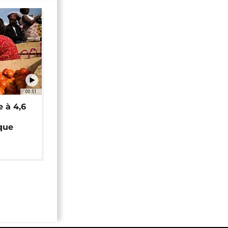
00:51
e à 4,6
que