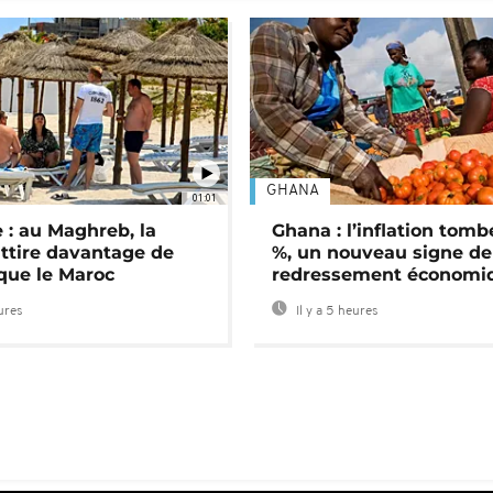
GHANA
01:01
 : au Maghreb, la
Ghana : l’inflation tomb
attire davantage de
%, un nouveau signe de
 que le Maroc
redressement économi
eures
Il y a 5 heures