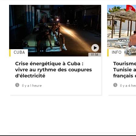
CUBA
INFO
01:54
Crise énergétique à Cuba :
Tourisme
vivre au rythme des coupures
Tunisie 
d'électricité
français
Il y a 1 heure
Il y a 4 h