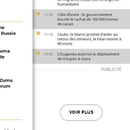
humanitaire
Côte d’Ivoire : le gouvernement
11:33
boucle le rachat de 100 000 tonnes
de cacao
ne
 Russie
Ceuta : le Maroc promet d’aider au
11:16
retour des mineurs, le bilan monte à
80 morts
 Zuma
L’Ouganda autorise le déploiement
10:43
de
de troupes à Gaza
PUBLICITÉ
e Zuma
Forum
VOIR PLUS