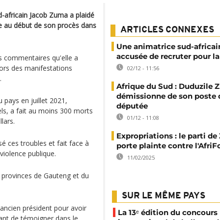
ud-africain Jacob Zuma a plaidé
e au début de son procès dans
ARTICLES CONNEXES
Une animatrice sud-africai
accusée de recruter pour la
 commentaires qu'elle a
 lors des manifestations
02/12 - 11:56
.
Afrique du Sud : Duduzile
démissionne de son poste 
 pays en juillet 2021,
députée
els, a fait au moins 300 morts
01/12 - 11:08
lars.
Expropriations : le parti d
 ces troubles et fait face à
porte plainte contre l'Afri
 violence publique.
11/02/2025
 provinces de Gauteng et du
SUR LE MÊME PAYS
'ancien président pour avoir
La 13ᵉ édition du concours
ant de témoigner dans le