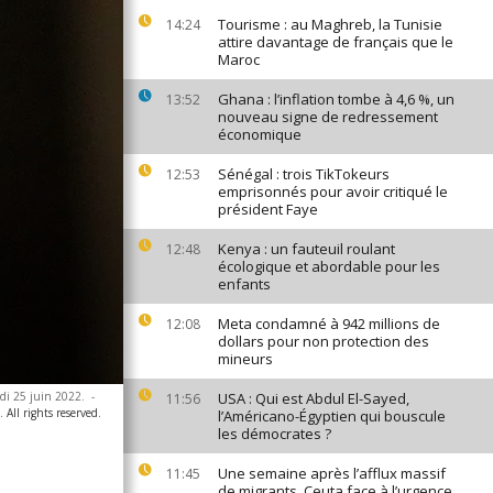
Tourisme : au Maghreb, la Tunisie
14:24
attire davantage de français que le
Maroc
Ghana : l’inflation tombe à 4,6 %, un
13:52
nouveau signe de redressement
économique
Sénégal : trois TikTokeurs
12:53
emprisonnés pour avoir critiqué le
président Faye
Kenya : un fauteuil roulant
12:48
écologique et abordable pour les
enfants
Meta condamné à 942 millions de
12:08
dollars pour non protection des
mineurs
edi 25 juin 2022.
-
USA : Qui est Abdul El-Sayed,
11:56
 All rights reserved.
l’Américano-Égyptien qui bouscule
les démocrates ?
Une semaine après l’afflux massif
11:45
de migrants, Ceuta face à l’urgence