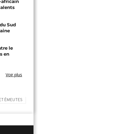
-africain
talents
e du Sud
caine
tre le
s en
Voir plus
ET ÉMEUTES