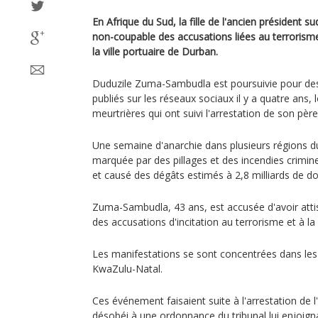
En Afrique du Sud, la fille de l'ancien président s
non-coupable des accusations liées au terrorism
la ville portuaire de Durban.
Duduzile Zuma-Sambudla est poursuivie pour des
publiés sur les réseaux sociaux il y a quatre ans,
meurtrières qui ont suivi l'arrestation de son père
Une semaine d'anarchie dans plusieurs régions du
marquée par des pillages et des incendies crimin
et causé des dégâts estimés à 2,8 milliards de dol
Zuma-Sambudla, 43 ans, est accusée d'avoir attisé
des accusations d'incitation au terrorisme et à la
Les manifestations se sont concentrées dans les
KwaZulu-Natal.
Ces événement faisaient suite à l'arrestation de l
désobéi à une ordonnance du tribunal lui enjoign