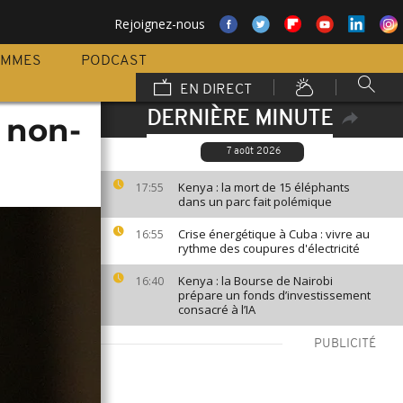
Rejoignez-nous
AMMES
PODCAST
EN DIRECT
DERNIÈRE MINUTE
 non-
7 août 2026
Kenya : la mort de 15 éléphants
17:55
dans un parc fait polémique
Crise énergétique à Cuba : vivre au
16:55
rythme des coupures d'électricité
Kenya : la Bourse de Nairobi
16:40
prépare un fonds d’investissement
consacré à l’IA
PUBLICITÉ