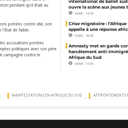
international de ballet sud
tion pendant qu'il était au
ouvre la scène aux jeunes 
06/08 - 16:53
Crise migratoire : l’Afriqu
ns portées contre elle, son
appelle à une réponse afri
l'État de faible.
05/08 - 18:38
 les accusations portées
Amnesty met en garde con
omptes politiques avec son père
harcèlement anti-immigré
fait campagne contre le
Afrique du Sud
04/08 - 15:35
A
MANIFESTATIONS EN AFRIQUE DU SUD
AFFRONTEMENTS 