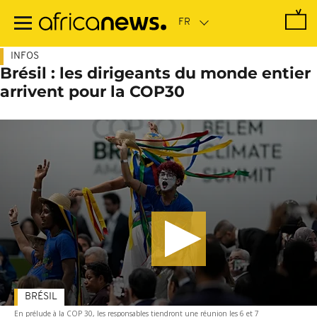
Passer
au
contenu
principal
INFOS
Brésil : les dirigeants du monde entier
arrivent pour la COP30
BRÉSIL
En prélude à la COP 30, les responsables tiendront une réunion les 6 et 7