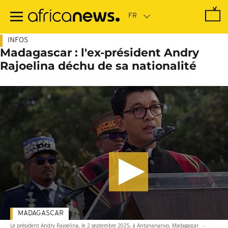
Passer
au
contenu
principal
INFOS
Madagascar : l'ex-président Andry
Rajoelina déchu de sa nationalité
MADAGASCAR
Le président Andry Rajoelina, le 2 septembre 2025, à Antananarivo, Madagascar.
-