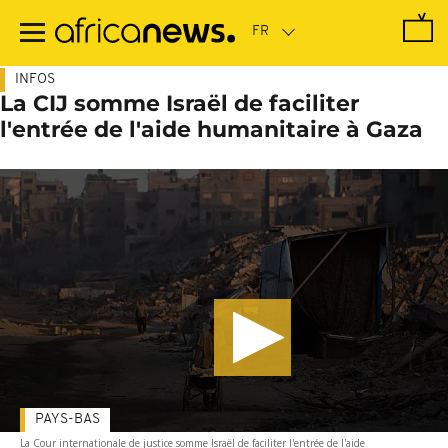
Passer
au
contenu
principal
INFOS
La CIJ somme Israël de faciliter
l'entrée de l'aide humanitaire à Gaza
PAYS-BAS
La Cour internationale de justice somme Israël de faciliter l'entrée de l'aide