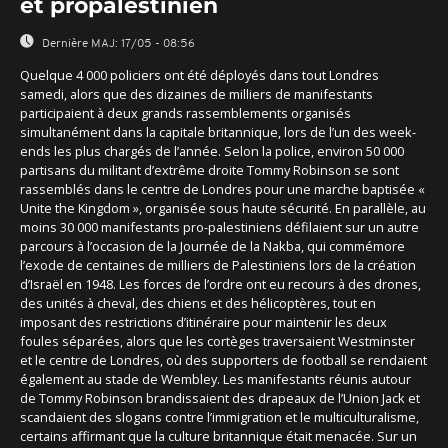
et propalestinien
Dernière MAJ:
17/05 - 08:56
Quelque 4 000 policiers ont été déployés dans tout Londres
samedi, alors que des dizaines de milliers de manifestants
participaient à deux grands rassemblements organisés
simultanément dans la capitale britannique, lors de l’un des week-
ends les plus chargés de l’année. Selon la police, environ 50 000
partisans du militant d’extrême droite Tommy Robinson se sont
rassemblés dans le centre de Londres pour une marche baptisée «
Unite the Kingdom », organisée sous haute sécurité. En parallèle, au
moins 30 000 manifestants pro-palestiniens défilaient sur un autre
parcours à l’occasion de la Journée de la Nakba, qui commémore
l’exode de centaines de milliers de Palestiniens lors de la création
d’Israël en 1948. Les forces de l’ordre ont eu recours à des drones,
des unités à cheval, des chiens et des hélicoptères, tout en
imposant des restrictions d’itinéraire pour maintenir les deux
foules séparées, alors que les cortèges traversaient Westminster
et le centre de Londres, où des supporters de football se rendaient
également au stade de Wembley. Les manifestants réunis autour
de Tommy Robinson brandissaient des drapeaux de l’Union Jack et
scandaient des slogans contre l’immigration et le multiculturalisme,
certains affirmant que la culture britannique était menacée. Sur un