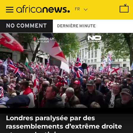
Passer
au
contenu
principal
NO COMMENT
DERNIÈRE MINUTE
0
seconds
Londres paralysée par des
of
0
rassemblements d’extrême droite
seconds