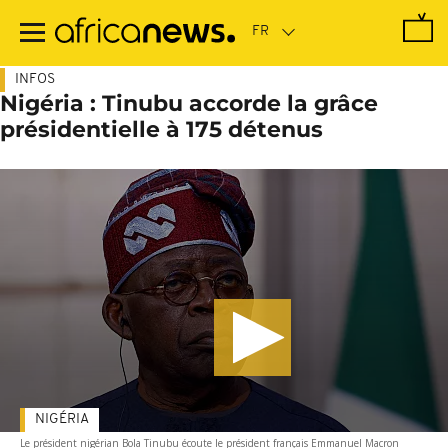
Passer
au
contenu
principal
INFOS
Nigéria : Tinubu accorde la grâce
présidentielle à 175 détenus
NIGÉRIA
Le président nigérian Bola Tinubu écoute le président français Emmanuel Macron