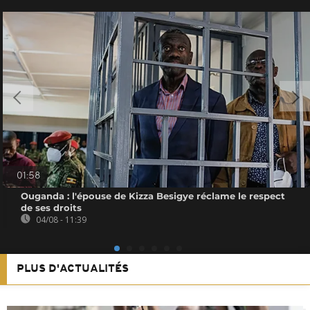
01:58
Ouganda : l'épouse de Kizza Besigye réclame le respect
de ses droits
04/08 - 11:39
PLUS D'ACTUALITÉS