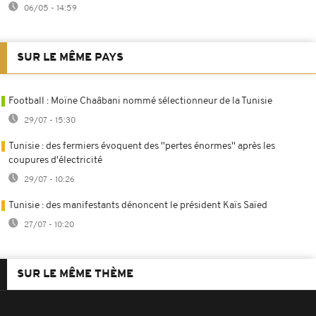
06/05 - 14:59
SUR LE MÊME PAYS
Football : Moïne Chaâbani nommé sélectionneur de la Tunisie
29/07 - 15:30
Tunisie : des fermiers évoquent des ''pertes énormes'' après les
coupures d'électricité
29/07 - 10:26
Tunisie : des manifestants dénoncent le président Kaïs Saïed
27/07 - 10:20
SUR LE MÊME THÈME