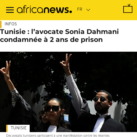
Passer
au
contenu
principal
INFOS
Tunisie : l’avocate Sonia Dahmani
condamnée à 2 ans de prison
TUNISIE
Des avocats tunisiens participent à une manifestation contre les récentes