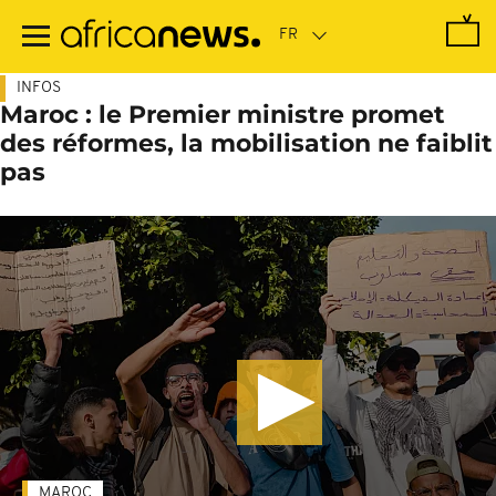
Passer
au
contenu
principal
INFOS
Maroc : le Premier ministre promet
des réformes, la mobilisation ne faiblit
pas
MAROC