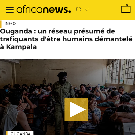
Passer
au
contenu
principal
INFOS
Ouganda : un réseau présumé de
trafiquants d'être humains démantelé
à Kampala
OUGANDA