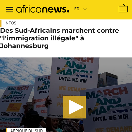
Passer
au
contenu
principal
INFOS
Des Sud-Africains marchent contre
"l'immigration illégale" à
Johannesburg
AFRIQUE DU SUD