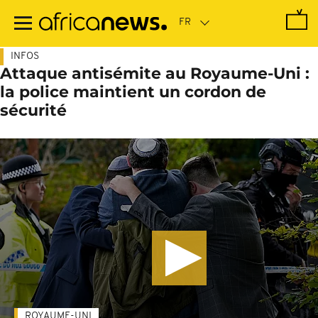
Passer
au
contenu
principal
INFOS
Attaque antisémite au Royaume-Uni :
la police maintient un cordon de
sécurité
ROYAUME-UNI