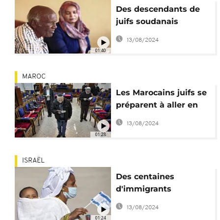
Des descendants de
juifs soudanais
veulent renouer avec
13/08/2024
leur passé
01:40
MAROC
Les Marocains juifs se
préparent à aller en
Israël
13/08/2024
01:28
ISRAËL
Des centaines
d'immigrants
éthiopiens arrivent en
13/08/2024
Israël
01:24