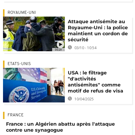
ROYAUME-UNI
Attaque antisémite au
Royaume-Uni : la police
maintient un cordon de
sécurité
03/10 - 10:54
00:29
ETATS-UNIS
USA : le filtrage
"d'activités
antisémites" comme
motif de refus de visa
10/04/2025
FRANCE
France : un Algérien abattu après l'attaque
contre une synagogue