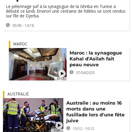
Le pèlerinage juif à la synagogue de la Ghriba en Tunise a
débuté ce lundi. Environ une centaine de fidèles se sont rendus
sur l’île de Djerba.
05/05 - 14:18
MAROC
Maroc : la synagogue
Kahal d'Asilah fait
peau neuve
07/04/2025
02:17
AUSTRALIE
Australie : au moins 16
morts dans une
fusillade lors d'une fête
juive
15/12 - 10:12
01:01