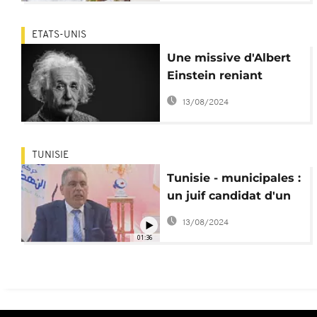
ETATS-UNIS
Une missive d'Albert
Einstein reniant
l'existence de Dieu
13/08/2024
vendue à... 2,89
millions de dollars
TUNISIE
Tunisie - municipales :
un juif candidat d'un
parti islamiste
13/08/2024
01:36