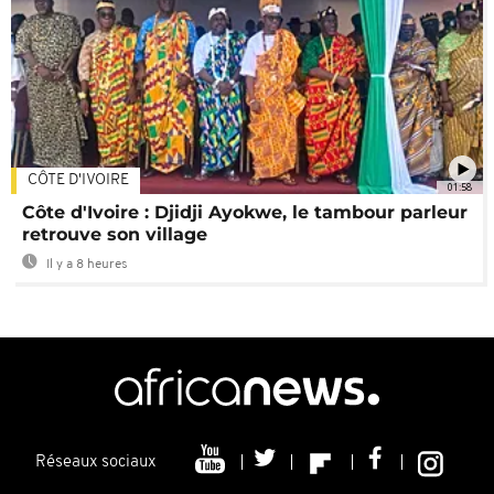
CÔTE D'IVOIRE
01:58
Côte d'Ivoire : Djidji Ayokwe, le tambour parleur
retrouve son village
Il y a 8 heures
Réseaux sociaux