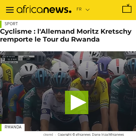
Passer
au
contenu
principal
SPORT
Cyclisme : l'Allemand Moritz Kretschy
remporte le Tour du Rwanda
RWANDA
cleared
-
Copyright © africanews
Diana Iriza/Africanews