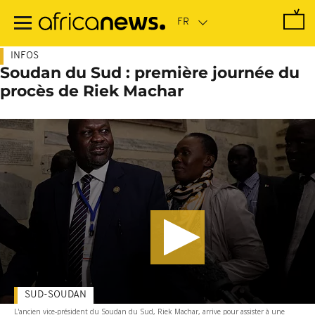
Passer
au
contenu
principal
INFOS
Soudan du Sud : première journée du
procès de Riek Machar
SUD-SOUDAN
L'ancien vice-président du Soudan du Sud, Riek Machar, arrive pour assister à une