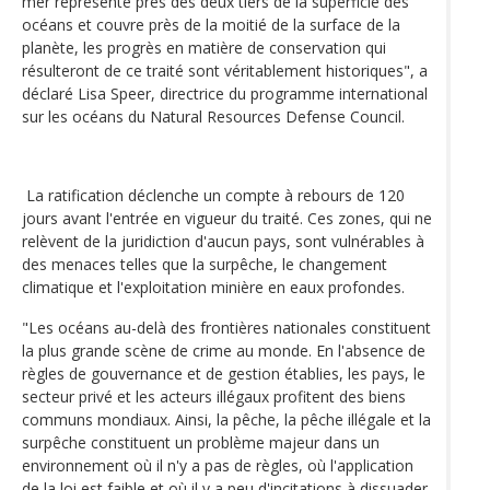
mer représente près des deux tiers de la superficie des
océans et couvre près de la moitié de la surface de la
planète, les progrès en matière de conservation qui
résulteront de ce traité sont véritablement historiques", a
déclaré Lisa Speer, directrice du programme international
sur les océans du Natural Resources Defense Council.
La ratification déclenche un compte à rebours de 120
jours avant l'entrée en vigueur du traité. Ces zones, qui ne
relèvent de la juridiction d'aucun pays, sont vulnérables à
des menaces telles que la surpêche, le changement
climatique et l'exploitation minière en eaux profondes.
"Les océans au-delà des frontières nationales constituent
la plus grande scène de crime au monde. En l'absence de
règles de gouvernance et de gestion établies, les pays, le
secteur privé et les acteurs illégaux profitent des biens
communs mondiaux. Ainsi, la pêche, la pêche illégale et la
surpêche constituent un problème majeur dans un
environnement où il n'y a pas de règles, où l'application
de la loi est faible et où il y a peu d'incitations à dissuader