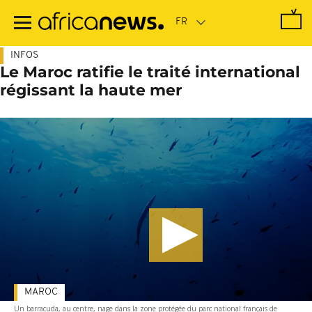
Passer
au
contenu
principal
INFOS
Le Maroc ratifie le traité international
régissant la haute mer
MAROC
Un barracuda, au centre, nage dans la zone protégée du parc national français de