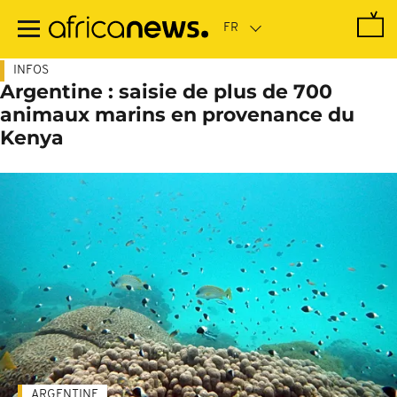
Passer
au
contenu
principal
INFOS
Argentine : saisie de plus de 700
animaux marins en provenance du
Kenya
ARGENTINE