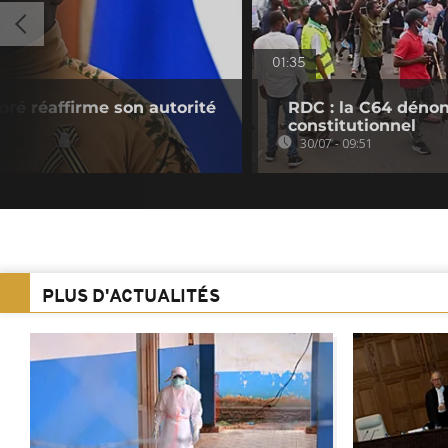
01:35
oré réaffirme son autorité
RDC : la C64 dénon
constitutionnel
30/07 - 09:51
PLUS D'ACTUALITÉS