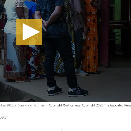
embre 2025, à Conakry en Guinée
-
Copyright © africanews
Copyright 2025 The Associated Press.
09:54