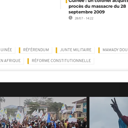
Guinée : un colonel acquit
procès du massacre du 28
septembre 2009
28/07 - 14:22
GUINÉE
RÉFÉRENDUM
JUNTE MILITAIRE
MAMADY DO
EN AFRIQUE
RÉFORME CONSTITUTIONNELLE