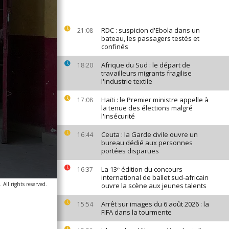
RDC : suspicion d'Ebola dans un
21:08
bateau, les passagers testés et
confinés
Afrique du Sud : le départ de
18:20
travailleurs migrants fragilise
l'industrie textile
Haïti : le Premier ministre appelle à
17:08
la tenue des élections malgré
l'insécurité
Ceuta : la Garde civile ouvre un
16:44
bureau dédié aux personnes
portées disparues
La 13ᵉ édition du concours
16:37
international de ballet sud-africain
 All rights reserved.
ouvre la scène aux jeunes talents
Arrêt sur images du 6 août 2026 : la
15:54
FIFA dans la tourmente