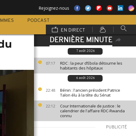
Rejoignez-nous
AMMES
PODCAST
EN DIRECT
DERNIÈRE MINUTE
 du
7 août 2026
RDC : la peur d’Ebola détourne les
07:17
habitants des hôpitaux
6 août 2026
Bénin : l'ancien président Patrice
22:48
Talon élu à la tête du Sénat
Cour Internationale de justice : le
22:12
calendrier de l'affaire RDC-Rwanda
connu
PUBLICITÉ