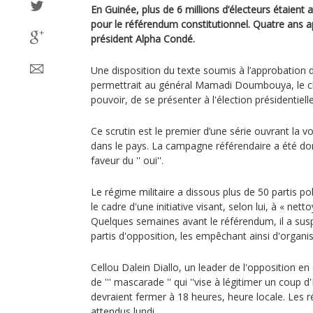
En Guinée, plus de 6 millions d’électeurs étaien
pour le référendum constitutionnel. Quatre ans ap
président Alpha Condé.
Une disposition du texte soumis à l’approbation 
permettrait au général Mamadi Doumbouya, le che
pouvoir, de se présenter à l'élection présidentiell
Ce scrutin est le premier d’une série ouvrant la vo
dans le pays. La campagne référendaire a été 
faveur du '' oui''.
Le régime militaire a dissous plus de 50 partis po
le cadre d'une initiative visant, selon lui, à « netto
Quelques semaines avant le référendum, il a susp
partis d'opposition, les empêchant ainsi d'orga
Cellou Dalein Diallo, un leader de l'opposition en 
de ''' mascarade '' qui ''vise à légitimer un coup d
devraient fermer à 18 heures, heure locale. Les r
attendus lundi.