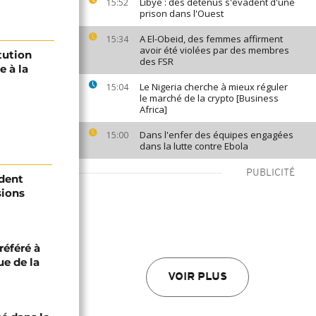
Libye : des détenus s'évadent d'une
15:52
prison dans l'Ouest
A El-Obeid, des femmes affirment
15:34
avoir été violées par des membres
tution
des FSR
e à la
Le Nigeria cherche à mieux réguler
15:04
le marché de la crypto [Business
Africa]
Dans l'enfer des équipes engagées
15:00
dans la lutte contre Ebola
PUBLICITÉ
ident
sions
référé à
ue de la
VOIR PLUS