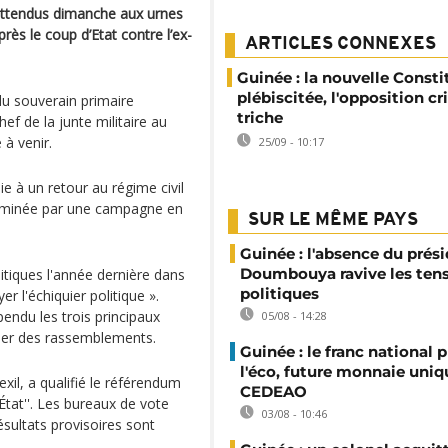
t attendus dimanche aux urnes
rès le coup d’Etat contre l’ex-
ARTICLES CONNEXES
Guinée : la nouvelle Consti
plébiscitée, l'opposition cri
du souverain primaire
triche
f de la junte militaire au
e à venir.
25/09 - 10:17
ie à un retour au régime civil
dominée par une campagne en
SUR LE MÊME PAYS
Guinée : l'absence du prés
Doumbouya ravive les ten
litiques l'année dernière dans
politiques
yer l'échiquier politique ».
endu les trois principaux
05/08 - 14:28
niser des rassemblements.
Guinée : le franc national p
l'éco, future monnaie uniq
exil, a qualifié le référendum
CEDEAO
'État''. Les bureaux de vote
03/08 - 10:46
ésultats provisoires sont