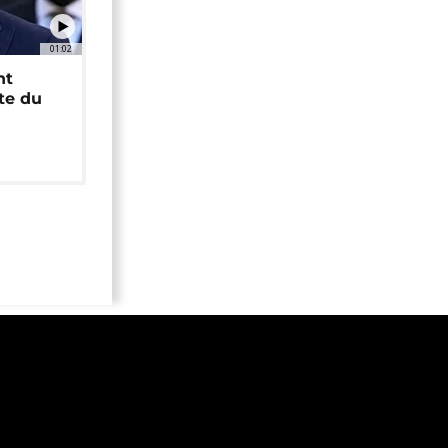
01:02
nt
ête du