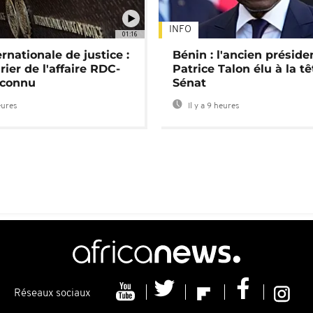
INFO
01:16
rnationale de justice :
Bénin : l'ancien préside
rier de l'affaire RDC-
Patrice Talon élu à la t
connu
Sénat
eures
Il y a 9 heures
Réseaux sociaux