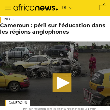
Passer
au
contenu
principal
INFOS
Cameroun : péril sur l'éducation dans
les régions anglophones
CAMEROUN
Péril sur l'éducation dans les régions anglophones du Cameroun
-