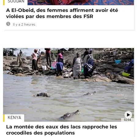
SOUDAN
A El-Obeid, des femmes affirment avoir été
violées par des membres des FSR
Il y a 2 heures
KENYA
02:04
La montée des eaux des lacs rapproche les
crocodiles des populations