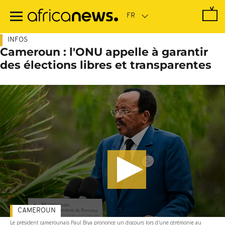
Passer
au
contenu
principal
INFOS
Cameroun : l'ONU appelle à garantir
des élections libres et transparentes
CAMEROUN
Le président camerounais Paul Biya prononce un discours lors d'une cérémonie au