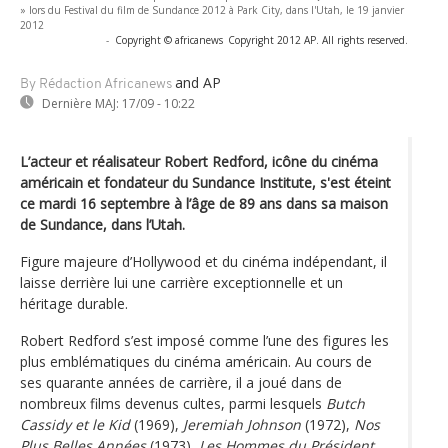
» lors du Festival du film de Sundance 2012 à Park City, dans l'Utah, le 19 janvier
2012
-
Copyright © africanews
Copyright 2012 AP. All rights reserved.
and AP
By Rédaction Africanews
Dernière MAJ:
17/09 - 10:22
L’acteur et réalisateur Robert Redford, icône du cinéma
américain et fondateur du Sundance Institute, s'est éteint
ce mardi 16 septembre à l’âge de 89 ans dans sa maison
de Sundance, dans l’Utah.
Figure majeure d’Hollywood et du cinéma indépendant, il
laisse derrière lui une carrière exceptionnelle et un
héritage durable.
Robert Redford s’est imposé comme l’une des figures les
plus emblématiques du cinéma américain. Au cours de
ses quarante années de carrière, il a joué dans de
nombreux films devenus cultes, parmi lesquels
Butch
Cassidy et le Kid
(1969),
Jeremiah Johnson
(1972),
Nos
Plus Belles Années
(1973),
Les Hommes du Président