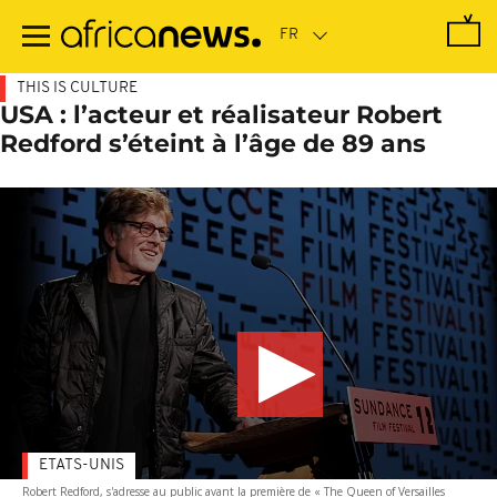
Passer
au
contenu
principal
THIS IS CULTURE
USA : l’acteur et réalisateur Robert
Redford s’éteint à l’âge de 89 ans
ETATS-UNIS
Robert Redford, s'adresse au public avant la première de « The Queen of Versailles