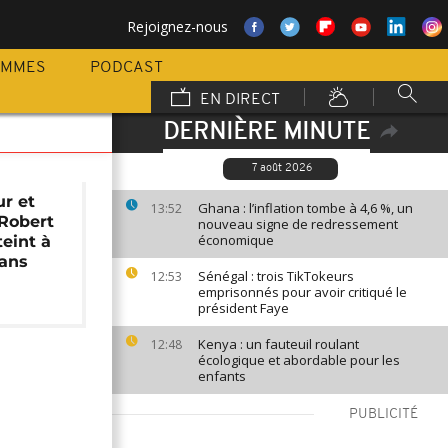
Rejoignez-nous
AMMES
PODCAST
EN DIRECT
DERNIÈRE MINUTE
7 août 2026
ur et
Ghana : l’inflation tombe à 4,6 %, un
13:52
 Robert
nouveau signe de redressement
économique
teint à
 ans
Sénégal : trois TikTokeurs
12:53
emprisonnés pour avoir critiqué le
président Faye
Kenya : un fauteuil roulant
12:48
écologique et abordable pour les
enfants
PUBLICITÉ