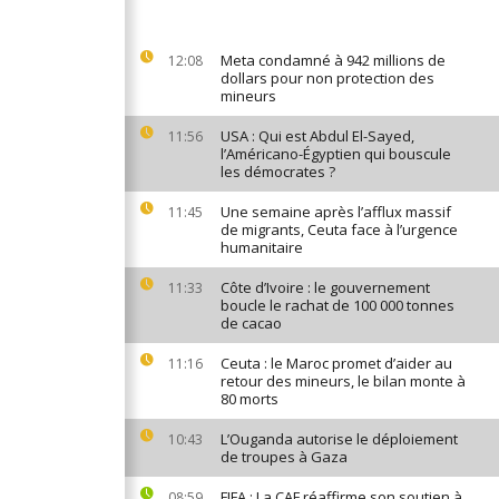
Meta condamné à 942 millions de
12:08
dollars pour non protection des
mineurs
USA : Qui est Abdul El-Sayed,
11:56
l’Américano-Égyptien qui bouscule
les démocrates ?
Une semaine après l’afflux massif
11:45
de migrants, Ceuta face à l’urgence
humanitaire
Côte d’Ivoire : le gouvernement
11:33
boucle le rachat de 100 000 tonnes
de cacao
Ceuta : le Maroc promet d’aider au
11:16
retour des mineurs, le bilan monte à
80 morts
L’Ouganda autorise le déploiement
10:43
de troupes à Gaza
FIFA : La CAF réaffirme son soutien à
08:59