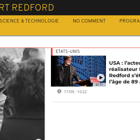
RT REDFORD
SCIENCE & TECHNOLOGIE
NO COMMENT
PROGR
ETATS-UNIS
USA : l’acte
réalisateur
Redford s’é
l’âge de 89
01:11
17/09 - 10:22