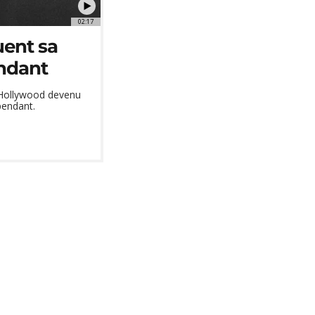
02:17
uent sa
ndant
d'Hollywood devenu
épendant.