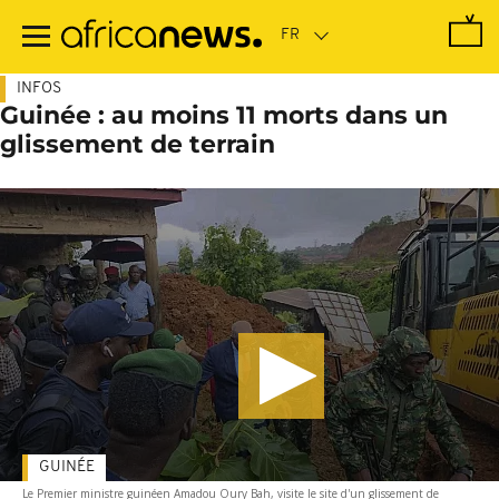
Passer
au
contenu
principal
INFOS
Guinée : au moins 11 morts dans un
glissement de terrain
GUINÉE
Le Premier ministre guinéen Amadou Oury Bah, visite le site d'un glissement de