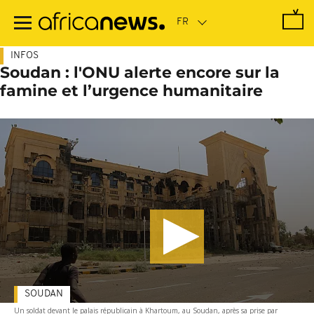
Passer
au
contenu
principal
INFOS
Soudan : l'ONU alerte encore sur la
famine et l’urgence humanitaire
SOUDAN
Un soldat devant le palais républicain à Khartoum, au Soudan, après sa prise par