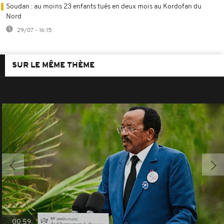
Soudan : au moins 23 enfants tués en deux mois au Kordofan du
Nord
29/07 - 16:15
SUR LE MÊME THÈME
00:59