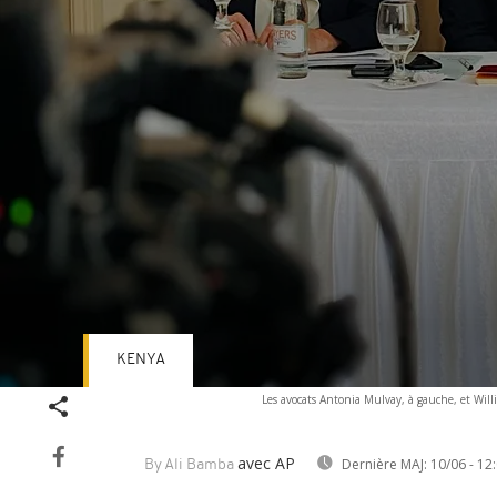
KENYA
Volume
Les avocats Antonia Mulvay, à gauche, et Willi
90%
avec AP
Dernière MAJ:
10/06 - 12
By Ali Bamba