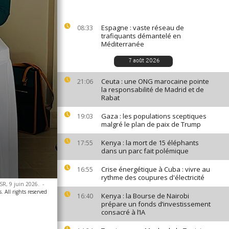
Espagne : vaste réseau de
08:33
trafiquants démantelé en
Méditerranée
7 août 2026
Ceuta : une ONG marocaine pointe
21:06
la responsabilité de Madrid et de
Rabat
Gaza : les populations sceptiques
19:03
malgré le plan de paix de Trump
Kenya : la mort de 15 éléphants
17:55
dans un parc fait polémique
Crise énergétique à Cuba : vivre au
16:55
rythme des coupures d'électricité
FSR, 9 juin 2026.
-
. All rights reserved
Kenya : la Bourse de Nairobi
16:40
prépare un fonds d’investissement
consacré à l’IA