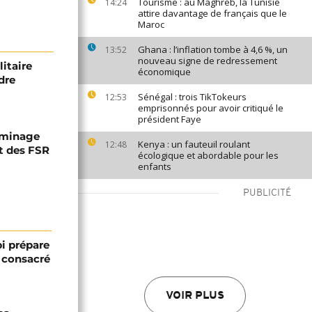
Tourisme : au Maghreb, la Tunisie
14:24
attire davantage de français que le
Maroc
Ghana : l’inflation tombe à 4,6 %, un
13:52
nouveau signe de redressement
itaire
économique
dre
Sénégal : trois TikTokeurs
12:53
emprisonnés pour avoir critiqué le
président Faye
éminage
Kenya : un fauteuil roulant
12:48
rt des FSR
écologique et abordable pour les
enfants
PUBLICITÉ
bi prépare
 consacré
VOIR PLUS