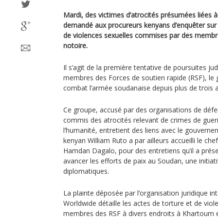
Mardi, des victimes d’atrocités présumées liées 
demandé aux procureurs kenyans d’enquêter sur d
de violences sexuelles commises par des membre
notoire.
Il s’agit de la première tentative de poursuites jud
membres des Forces de soutien rapide (RSF), le g
combat l’armée soudanaise depuis plus de trois 
Ce groupe, accusé par des organisations de défe
commis des atrocités relevant de crimes de guer
l’humanité, entretient des liens avec le gouvern
kenyan William Ruto a par ailleurs accueilli le c
Hamdan Dagalo, pour des entretiens qu’il a prés
avancer les efforts de paix au Soudan, une initiat
diplomatiques.
La plainte déposée par l’organisation juridique in
Worldwide détaille les actes de torture et de vio
membres des RSF à divers endroits à Khartoum et