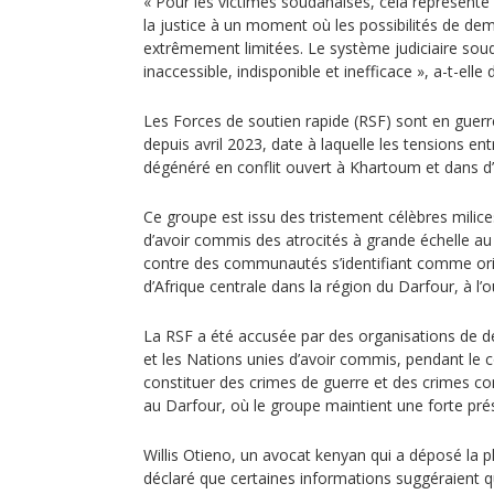
« Pour les victimes soudanaises, cela représente 
la justice à un moment où les possibilités de d
extrêmement limitées. Le système judiciaire sou
inaccessible, indisponible et inefficace », a-t-elle 
Les Forces de soutien rapide (RSF) sont en guer
depuis avril 2023, date à laquelle les tensions e
dégénéré en conflit ouvert à Khartoum et dans d’
Ce groupe est issu des tristement célèbres milic
d’avoir commis des atrocités à grande échelle a
contre des communautés s’identifiant comme origi
d’Afrique centrale dans la région du Darfour, à l
La RSF a été accusée par des organisations de d
et les Nations unies d’avoir commis, pendant le c
constituer des crimes de guerre et des crimes con
au Darfour, où le groupe maintient une forte pré
Willis Otieno, un avocat kenyan qui a déposé la pl
déclaré que certaines informations suggéraient 