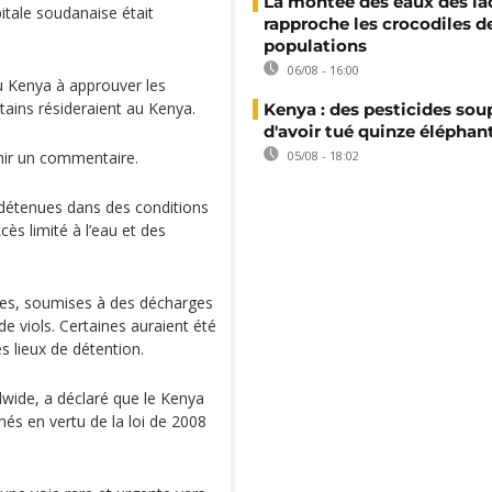
La montée des eaux des la
itale soudanaise était
rapproche les crocodiles d
populations
06/08 - 16:00
u Kenya à approuver les
ains résideraient au Kenya.
Kenya : des pesticides so
d'avoir tué quinze éléphan
nir un commentaire.
05/08 - 18:02
é détenues dans des conditions
ès limité à l’eau et des
fées, soumises à des décharges
de viols. Certaines auraient été
s lieux de détention.
dwide, a déclaré que le Kenya
és en vertu de la loi de 2008