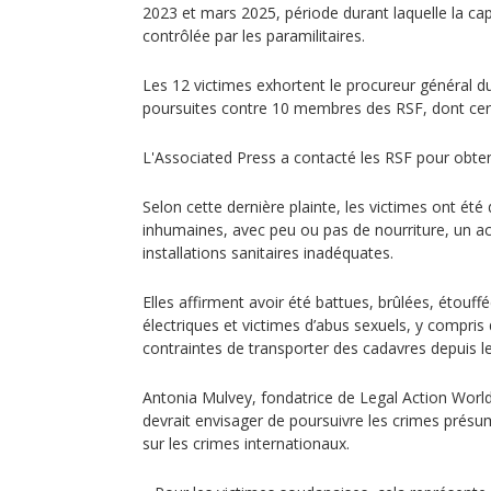
2023 et mars 2025, période durant laquelle la cap
contrôlée par les paramilitaires.
Les 12 victimes exhortent le procureur général d
poursuites contre 10 membres des RSF, dont cert
L'Associated Press a contacté les RSF pour obte
Selon cette dernière plainte, les victimes ont ét
inhumaines, avec peu ou pas de nourriture, un acc
installations sanitaires inadéquates.
Elles affirment avoir été battues, brûlées, étouf
électriques et victimes d’abus sexuels, y compris 
contraintes de transporter des cadavres depuis le
Antonia Mulvey, fondatrice de Legal Action Worl
devrait envisager de poursuivre les crimes présum
sur les crimes internationaux.