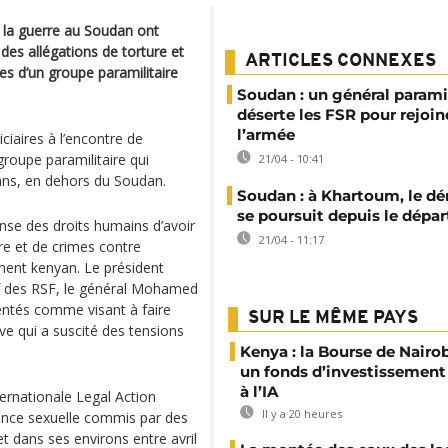
à la guerre au Soudan ont
es allégations de torture et
ARTICLES CONNEXES
s d’un groupe paramilitaire
Soudan : un général paramil
déserte les FSR pour rejoin
l’armée
iciaires à l’encontre de
roupe paramilitaire qui
21/04 - 10:41
ans, en dehors du Soudan.
Soudan : à Khartoum, le d
se poursuit depuis le dépa
nse des droits humains d’avoir
21/04 - 11:17
re et de crimes contre
ement kenyan. Le président
hef des RSF, le général Mohamed
entés comme visant à faire
SUR LE MÊME PAYS
ive qui a suscité des tensions
Kenya : la Bourse de Nairo
un fonds d’investissement
à l’IA
ternationale Legal Action
Il y a 20 heures
lence sexuelle commis par des
 dans ses environs entre avril