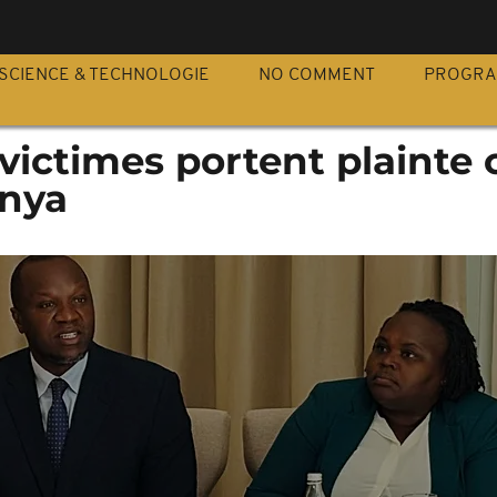
S
SCIENCE & TECHNOLOGIE
NO COMMENT
PROGR
victimes portent plainte 
enya