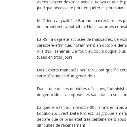
visées avaient des liens avec le Kenya et que le 
juridique nécessaire pour enquêter et poursuivre 
M. Otieno a qualifié le Bureau du directeur des 
de compétent, ajoutant : « Nous sommes convain
La RSF a déjà été accusée de massacres, de viols 
caractère ethnique, notamment en octobre dernier
ville d’El-Fasher au Darfour, au cours duquel plu
tuées en trois jours.
Des experts mandatés par l’ONU ont qualifié cett
caractéristiques d’un génocide ».
Dans l’une de ses dernières décisions, l’administ
de génocide et a imposé des sanctions à ses c
La guerre a fait au moins 59 000 morts en trois a
Location & Event Data Project, un groupe américai
déclaré que ce bilan était très certainement so
difficultés de recensement.