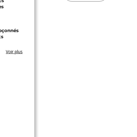
cs
es
upçonnés
ts
Voir plus