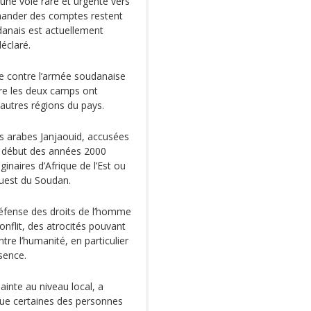
une voie rare et urgente vers
emander des comptes restent
danais est actuellement
déclaré.
re contre l’armée soudanaise
ntre les deux camps ont
autres régions du pays.
es arabes Janjaouid, accusées
u début des années 2000
naires d’Afrique de l’Est ou
’ouest du Soudan.
éfense des droits de l’homme
onflit, des atrocités pouvant
tre l’humanité, en particulier
sence.
ainte au niveau local, a
que certaines des personnes