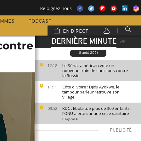
Rejoignez-nous
AMMES
PODCAST
EN DIRECT
DERNIÈRE MINUTE
contre
8 août 2026
Le Sénat américain vote un
12:18
nouveau train de sanctions contre
la Russie
Côte d'Ivoire : Djidji Ayokwe, le
11:11
tambour parleur retrouve son
village
RDC : Ebola tue plus de 300 enfants,
09:52
l'ONU alerte sur une crise sanitaire
majeure
PUBLICITÉ