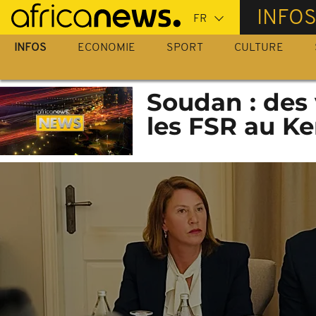
Passer
INFO
au
contenu
INFOS
ECONOMIE
SPORT
CULTURE
principal
Soudan : des 
les FSR au K