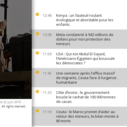
Kenya : un fauteuil roulant
12:48
écologique et abordable pour les
enfants
Meta condamné à 942 millions de
12:08
dollars pour non protection des
mineurs
USA : Qui est Abdul El-Sayed,
11:56
l’Américano-Égyptien qui bouscule
les démocrates ?
Une semaine après l’afflux massif
11:45
de migrants, Ceuta face à l’urgence
humanitaire
Côte d’Ivoire : le gouvernement
11:33
boucle le rachat de 100 000 tonnes
de cacao
 le 22 juin 2019.
-
 All rights reserved.
Ceuta : le Maroc promet d’aider au
11:16
retour des mineurs, le bilan monte à
80 morts