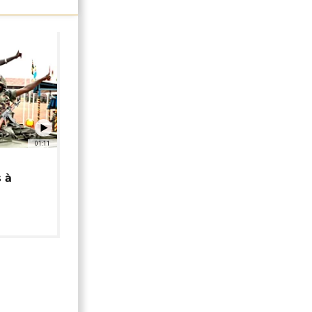
01:11
 à