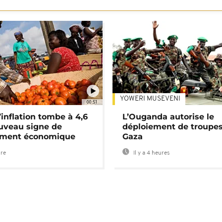
YOWERI MUSEVENI
00:51
’inflation tombe à 4,6
L’Ouganda autorise le
uveau signe de
déploiement de troupes
ement économique
Gaza
ure
Il y a 4 heures