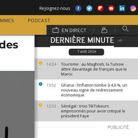
Rejoignez-nous
AMMES
PODCAST
EN DIRECT
DERNIÈRE MINUTE
 des
7 août 2026
Tourisme : au Maghreb, la Tunisie
14:24
attire davantage de français que le
Maroc
Ghana : l’inflation tombe à 4,6 %, un
13:52
nouveau signe de redressement
économique
Sénégal : trois TikTokeurs
12:53
emprisonnés pour avoir critiqué le
président Faye
PUBLICITÉ