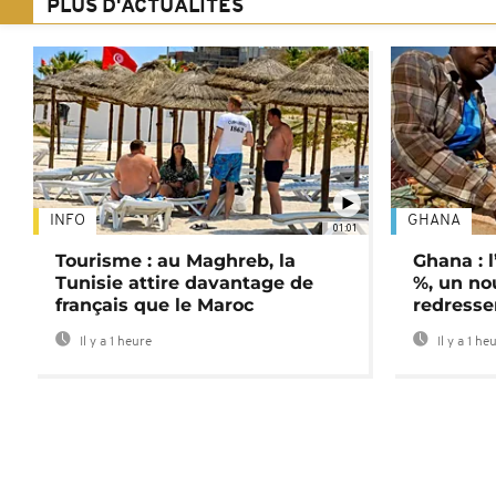
PLUS D'ACTUALITÉS
INFO
GHANA
01:01
Tourisme : au Maghreb, la
Ghana : l
Tunisie attire davantage de
%, un no
français que le Maroc
redress
Il y a 1 heure
Il y a 1 he