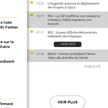
L’Ouganda autorise le déploiement
10:43
de troupes à Gaza
FIFA : La CAF réaffirme son soutien à
08:59
Infantino, l’UEFA maintient son
ts tués
boycott
 El-Fasher
RDC : la peur d’Ebola détourne les
07:17
habitants des hôpitaux
e sur la
6 août 2026
itaire
Bénin : l'ancien président Patrice
22:48
Talon élu à la tête du Sénat
erdisent
PUBLICITÉ
VOIR PLUS
firment