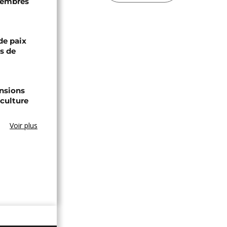
 membres
de paix
ts de
ensions
culture
Voir plus