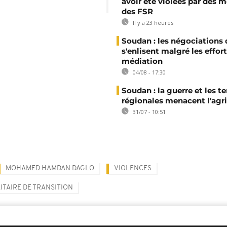
avoir été violées par des
des FSR
Il y a 23 heures
Soudan : les négociations 
s'enlisent malgré les effor
médiation
04/08 - 17:30
Soudan : la guerre et les t
régionales menacent l'agri
31/07 - 10:51
MOHAMED HAMDAN DAGLO
VIOLENCES
ITAIRE DE TRANSITION