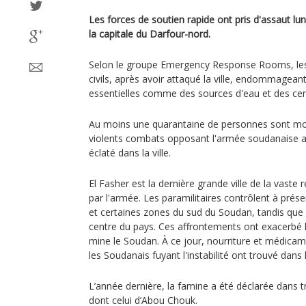
Les forces de soutien rapide ont pris d'assaut l
la capitale du Darfour-nord.
Selon le groupe Emergency Response Rooms, les 
civils, après avoir attaqué la ville, endommageant
essentielles comme des sources d'eau et des cen
Au moins une quarantaine de personnes sont mor
violents combats opposant l'armée soudanaise au
éclaté dans la ville.
El Fasher est la dernière grande ville de la vast
par l'armée. Les paramilitaires contrôlent à prése
et certaines zones du sud du Soudan, tandis que l’
centre du pays. Ces affrontements ont exacerbé l
mine le Soudan. À ce jour, nourriture et médica
les Soudanais fuyant l'instabilité ont trouvé dans 
L’année dernière, la famine a été déclarée dans t
dont celui d’Abou Chouk.