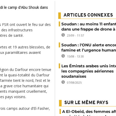
undi le camp d'Abu Shouk dans
ARTICLES CONNEXES
Soudan : au moins 11 enfan
FSR ont ouvert le feu sur des
dans une frappe de drone à
 des infrastructures
tres de santé.
23/09 - 11:57
Soudan : l'ONU alerte encor
tes et 19 autres blessées, de
famine et l’urgence human
x paramilitaires avaient
15/08 - 13:30
Les Émirats arabes unis int
e région du Darfour encore tenue
les compagnies aériennes
nt la quasi-totalité du Darfour
soudanaises
armée tient le nord, l’est et le
07/08/2025
a grave crise humanitaire qui
ments manquent cruellement,
les pays voisins.
SUR LE MÊME PAYS
rois camps autour d’El-Fasher,
A El-Obeid, des femmes af