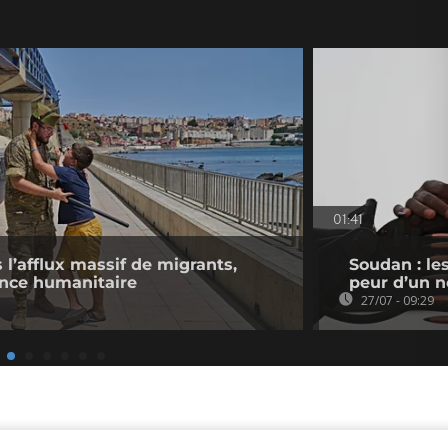
01:41
l’afflux massif de migrants,
Soudan : les
ence humanitaire
peur d’un n
27/07 - 09:29