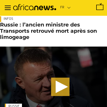
Passer
au
contenu
principal
INFOS
Russie : l’ancien ministre des
Transports retrouvé mort après son
limogeage
RUSSIE