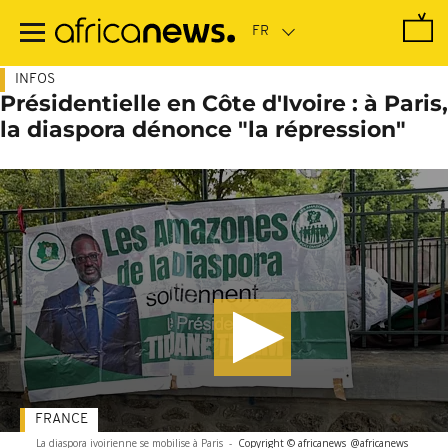
Passer
au
contenu
principal
INFOS
Présidentielle en Côte d'Ivoire : à Paris,
la diaspora dénonce "la répression"
FRANCE
La diaspora ivoirienne se mobilise à Paris
-
Copyright © africanews
@africanews