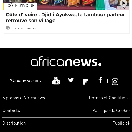
CÔTE D'IVOIRE
01:58
Côte d'Ivoire : Djidji Ayokwe, le tambour parleur
retrouve son village
Il y a 20 heures
Réseaux sociaux
A propos d'Africanews
Termes et Conditions
Contacts
Politique de Cookie
Distribution
Publicité