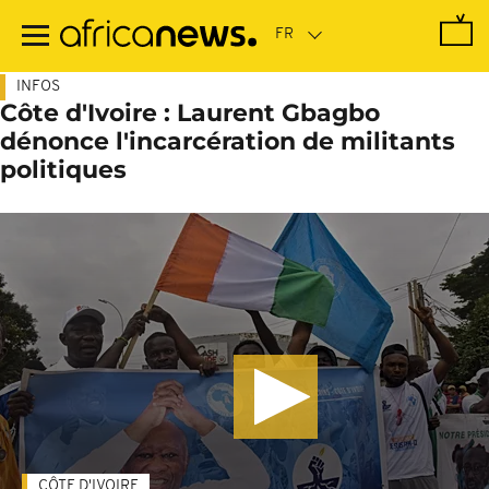
Passer
au
contenu
principal
INFOS
Côte d'Ivoire : Laurent Gbagbo
dénonce l'incarcération de militants
politiques
CÔTE D'IVOIRE