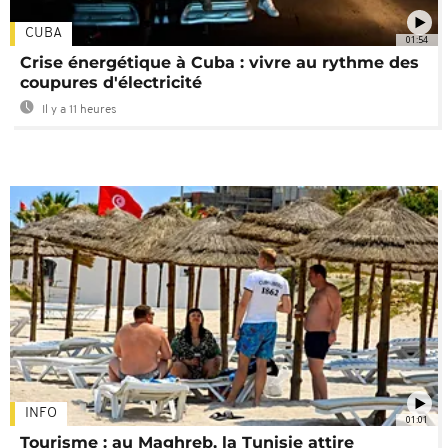
CUBA
01:54
Crise énergétique à Cuba : vivre au rythme des
coupures d'électricité
Il y a 11 heures
INFO
01:01
Tourisme : au Maghreb, la Tunisie attire