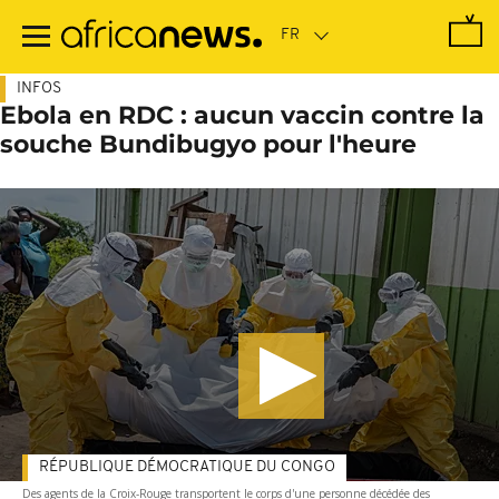
Passer
au
contenu
principal
INFOS
Ebola en RDC : aucun vaccin contre la
souche Bundibugyo pour l'heure
RÉPUBLIQUE DÉMOCRATIQUE DU CONGO
Des agents de la Croix-Rouge transportent le corps d'une personne décédée des