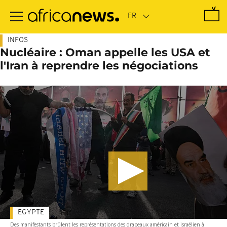
Passer
au
contenu
principal
INFOS
Nucléaire : Oman appelle les USA et
l'Iran à reprendre les négociations
EGYPTE
Des manifestants brûlent les représentations des drapeaux américain et israélien à