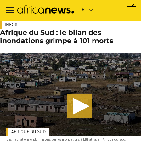
Passer
au
contenu
principal
INFOS
Afrique du Sud : le bilan des
inondations grimpe à 101 morts
AFRIQUE DU SUD
Des habitations endommagées par les inondations à Mthatha, en Afrique du Sud,