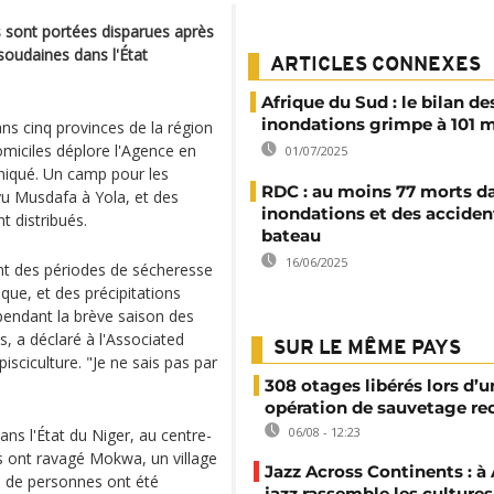
 sont portées disparues après
soudaines dans l'État
ARTICLES CONNEXES
Afrique du Sud : le bilan de
inondations grimpe à 101 
s cinq provinces de la région
omiciles déplore l'Agence en
01/07/2025
iqué. Un camp pour les
RDC : au moins 77 morts d
yu Musdafa à Yola, et des
inondations et des acciden
 distribués.
bateau
16/06/2025
t des périodes de sécheresse
ue, et des précipitations
pendant la brève saison des
s, a déclaré à l'Associated
SUR LE MÊME PAYS
isciculture. "Je ne sais pas par
308 otages libérés lors d’u
opération de sauvetage re
06/08 - 12:23
ns l'État du Niger, au centre-
es ont ravagé Mokwa, un village
Jazz Across Continents : à 
ns de personnes ont été
jazz rassemble les cultures