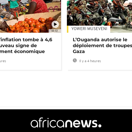
YOWERI MUSEVENI
00:51
’inflation tombe à 4,6
L’Ouganda autorise le
uveau signe de
déploiement de troupes
ement économique
Gaza
eures
Il y a 4 heures