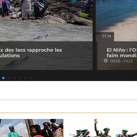
01:14
 des lacs rapproche les
El Niño : l
ulations
faim mondi
06/08 - 10:23