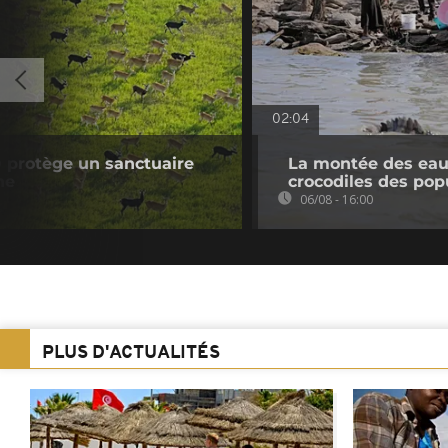
02:04
 protège un sanctuaire
La montée des eaux
ne
crocodiles des pop
06/08 - 16:00
PLUS D'ACTUALITÉS