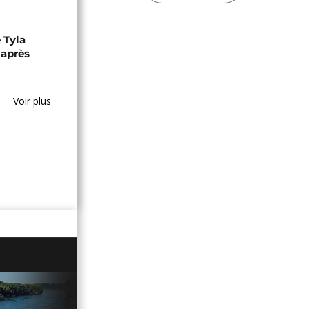
 Tyla
 après
Voir plus