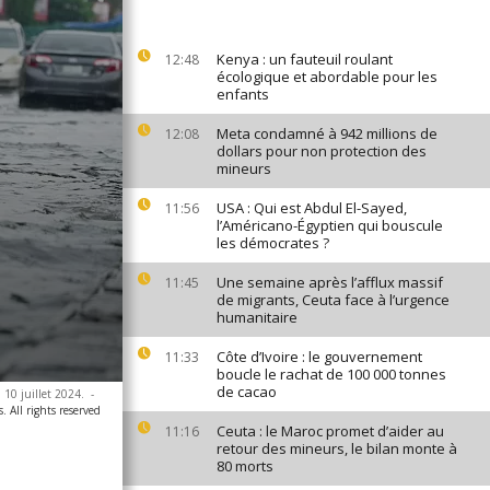
Kenya : un fauteuil roulant
12:48
écologique et abordable pour les
enfants
Meta condamné à 942 millions de
12:08
dollars pour non protection des
mineurs
USA : Qui est Abdul El-Sayed,
11:56
l’Américano-Égyptien qui bouscule
les démocrates ?
Une semaine après l’afflux massif
11:45
de migrants, Ceuta face à l’urgence
humanitaire
Côte d’Ivoire : le gouvernement
11:33
boucle le rachat de 100 000 tonnes
de cacao
i 10 juillet 2024.
-
. All rights reserved
Ceuta : le Maroc promet d’aider au
11:16
retour des mineurs, le bilan monte à
80 morts