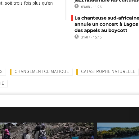
, soit trois fois plus qu'en
03/08 - 11:26
La chanteuse sud-africaine
annule un concert à Lagos
des appels au boycott
31/07 - 15:15
S
CHANGEMENT CLIMATIQUE
CATASTROPHE NATURELLE
HE