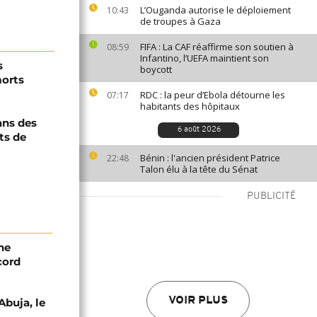
L’Ouganda autorise le déploiement
10:43
de troupes à Gaza
FIFA : La CAF réaffirme son soutien à
08:59
Infantino, l’UEFA maintient son
s
boycott
morts
RDC : la peur d’Ebola détourne les
07:17
habitants des hôpitaux
ans des
6 août 2026
ts de
Bénin : l'ancien président Patrice
22:48
Talon élu à la tête du Sénat
PUBLICITÉ
ne
cord
VOIR PLUS
Abuja, le