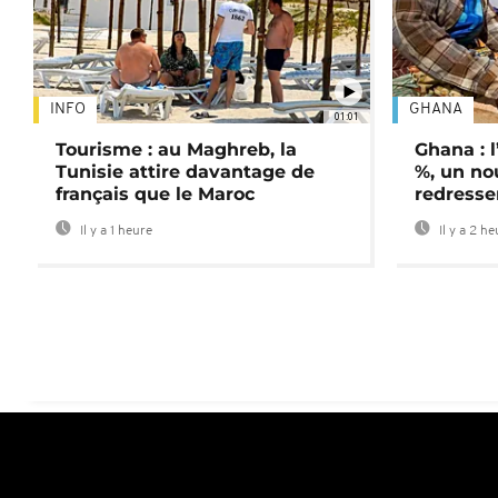
INFO
GHANA
01:01
Tourisme : au Maghreb, la
Ghana : l
Tunisie attire davantage de
%, un no
français que le Maroc
redress
Il y a 1 heure
Il y a 2 h