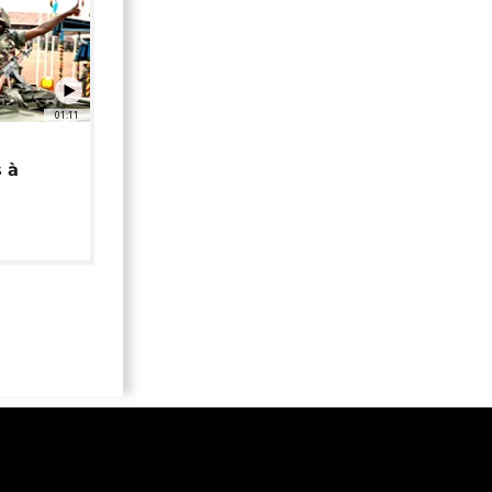
01:11
 à