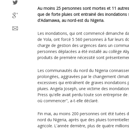
Au moins 25 personnes sont mortes et 11 autres
que de forte pluies ont entrainé des inondations 
d'Adamawa, au nord-est du Nigeria.
Les inondations, qui ont commencé dimanche dan
de Yola, ont forcé 5 560 personnes à fuir leurs d
charge de gestion des urgences dans un commun
personnes déplacées a été installé au collège Ali
produits de première nécessité sont présentement
Les communautés du nord du Nigeria connaissen
prolongées, aggravées par le changement climatiq
excessives qui entraînent de graves inondations 
pluies. Angela Joseph, une victime des inondation
Press qu'elle avait perdu toute son entreprise de p
où commencer", a-t-elle déclaré.
Fin mai, au moins 200 personnes ont été tuées da
nord du Nigeria, après que des pluies torrentiell
agricole. L'année dernière, plus de quatre millio