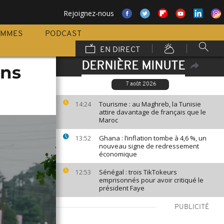
Rejoignez-nous
AMMES
PODCAST
EN DIRECT
DERNIÈRE MINUTE
ons
7 août 2026
Tourisme : au Maghreb, la Tunisie
14:24
attire davantage de français que le
Maroc
Ghana : l’inflation tombe à 4,6 %, un
13:52
nouveau signe de redressement
économique
Sénégal : trois TikTokeurs
12:53
emprisonnés pour avoir critiqué le
président Faye
PUBLICITÉ