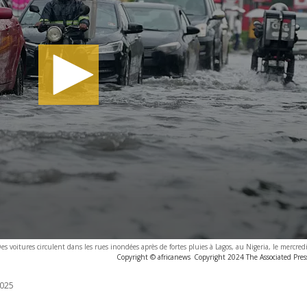
es voitures circulent dans les rues inondées après de fortes pluies à Lagos, au Nigeria, le mercred
Copyright © africanews
Copyright 2024 The Associated Press
025