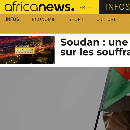
Passer
INFO
au
contenu
INFOS
ECONOMIE
SPORT
CULTURE
principal
Soudan : une
sur les souffr