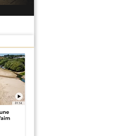
01:14
 une
faim