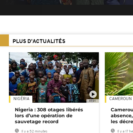
PLUS D'ACTUALITÉS
NIGÉRIA
CAMEROUN
01:01
Nigeria : 308 otages libérés
Cameroun
lors d’une opération de
absence,
sauvetage record
les décre
Il y a 52 minutes
Il y a 17 h