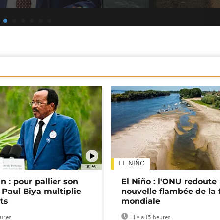
EL NIÑO
00:59
 : pour pallier son
El Niño : l'ONU redoute
 Paul Biya multiplie
nouvelle flambée de la 
ts
mondiale
eures
Il y a 15 heures