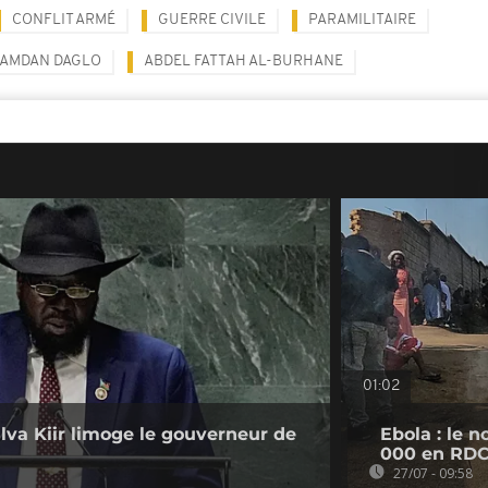
CONFLIT ARMÉ
GUERRE CIVILE
PARAMILITAIRE
AMDAN DAGLO
ABDEL FATTAH AL-BURHANE
01:02
lva Kiir limoge le gouverneur de
Ebola : le 
000 en RD
27/07 - 09:58