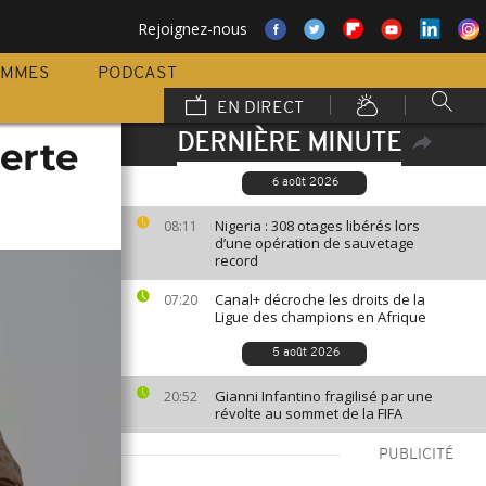
Rejoignez-nous
AMMES
PODCAST
EN DIRECT
DERNIÈRE MINUTE
erte
6 août 2026
Nigeria : 308 otages libérés lors
08:11
d’une opération de sauvetage
record
Canal+ décroche les droits de la
07:20
Ligue des champions en Afrique
5 août 2026
Gianni Infantino fragilisé par une
20:52
révolte au sommet de la FIFA
PUBLICITÉ