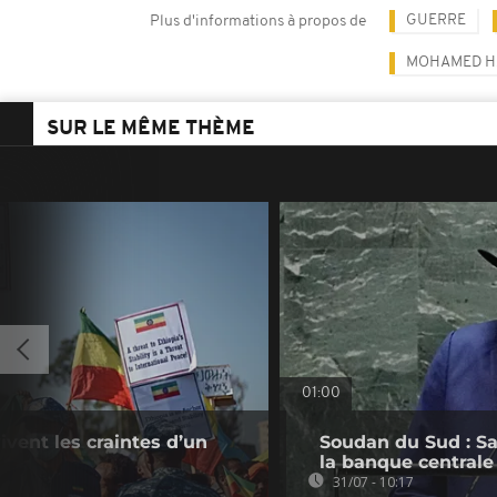
GUERRE
Plus d'informations à propos de
MOHAMED H
SUR LE MÊME THÈME
01:00
ivent les craintes d’un
Soudan du Sud : Sa
la banque centrale
31/07 - 10:17