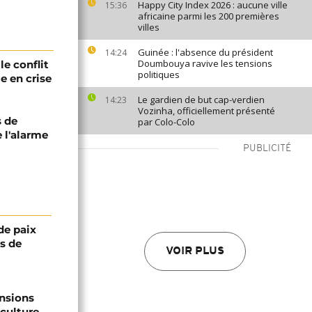
Happy City Index 2026 : aucune ville
15:36
africaine parmi les 200 premières
villes
Guinée : l'absence du président
14:24
Doumbouya ravive les tensions
e conflit
politiques
e en crise
Le gardien de but cap-verdien
14:23
Vozinha, officiellement présenté
s de
par Colo-Colo
 l'alarme
PUBLICITÉ
de paix
ts de
VOIR PLUS
ensions
culture