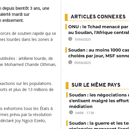
 depuis bientôt 3 ans, une
alerté mardi sur
ARTICLES CONNEXES
un enlisement.
ONU : le Tchad menacé par l
au Soudan, l'Afrique central
Forces de soutien rapide qui se
mes lourdes dans les zones à
10/06/2025
Soudan : au moins 1000 ca
choléra par jour, MSF sonne
isées : artillerie lourde, de
09/06/2025
explique Mohamed Chande Othman,
actions sur les populations.
SUR LE MÊME PAYS
morts et plus de 13 millions de
Soudan : les négociations 
s'enlisent malgré les effor
médiation
s exhortons tous les États à
04/08 - 17:30
armes prévu par la résolution
 déclaré Joy Ngozi Ezeilo,
Soudan : la guerre et les t
régionales menacent l'agri