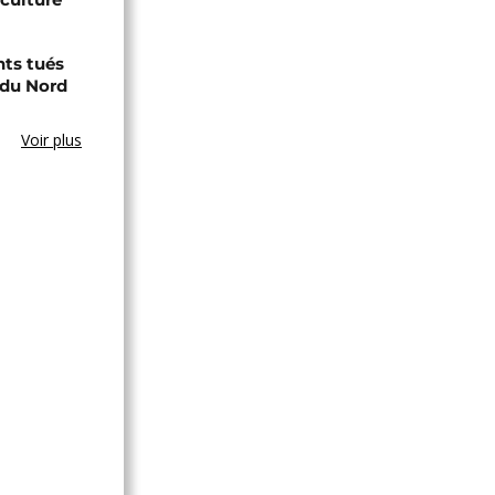
nts tués
 du Nord
Voir plus