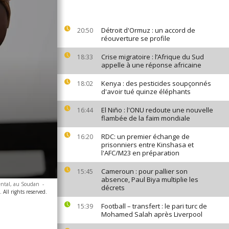
Détroit d'Ormuz : un accord de
20:50
réouverture se profile
Crise migratoire : l’Afrique du Sud
18:33
appelle à une réponse africaine
Kenya : des pesticides soupçonnés
18:02
d'avoir tué quinze éléphants
El Niño : l'ONU redoute une nouvelle
16:44
flambée de la faim mondiale
RDC: un premier échange de
16:20
prisonniers entre Kinshasa et
l'AFC/M23 en préparation
Cameroun : pour pallier son
15:45
absence, Paul Biya multiplie les
iental, au Soudan
-
décrets
 All rights reserved.
Football – transfert : le pari turc de
15:39
Mohamed Salah après Liverpool