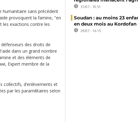
31/07 - 10:51
se humanitaire sans précédent
’aide provoquent la famine, "en
Soudan : au moins 23 enfa
en deux mois au Kordofan
 les exactions contre les
29/07 - 16:15
t défenseurs des droits de
l'aide dans un grand nombre
famine et des éléments de
awi, Expert membre de la
ls collectifs, d’enlèvements et
s par les paramilitaires selon