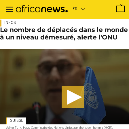
Passer
au
contenu
principal
INFOS
Le nombre de déplacés dans le monde
à un niveau démesuré, alerte l'ONU
SUISSE
Volker Turk, Haut Commissaire des Nations Unies aux droits de l'homme (HCR),