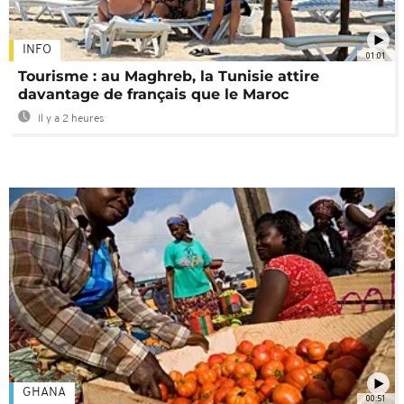
INFO
01:01
Tourisme : au Maghreb, la Tunisie attire
davantage de français que le Maroc
Il y a 2 heures
GHANA
00:51