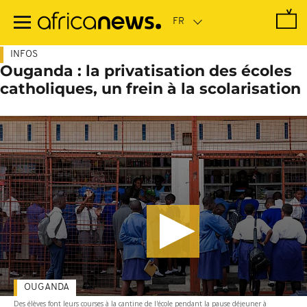
Passer
au
contenu
principal
INFOS
Ouganda : la privatisation des écoles
catholiques, un frein à la scolarisation
OUGANDA
Des élèves font leurs courses à la cantine de l'école pendant la pause déjeuner à