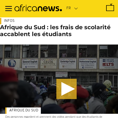
Passer
au
contenu
principal
INFOS
Afrique du Sud : les frais de scolarité
accablent les étudiants
AFRIQUE DU SUD
Des personnes regardent et prennent des vidéos pendant que des étudiants de