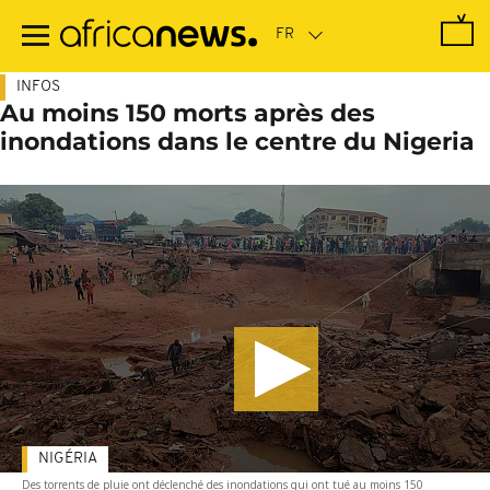
Passer
au
contenu
principal
INFOS
Au moins 150 morts après des
inondations dans le centre du Nigeria
NIGÉRIA
Des torrents de pluie ont déclenché des inondations qui ont tué au moins 150