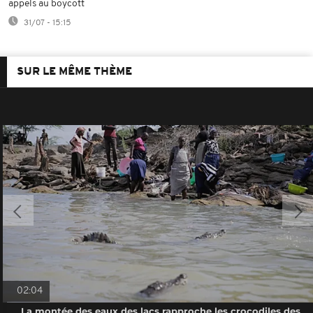
appels au boycott
31/07 - 15:15
SUR LE MÊME THÈME
02:04
La montée des eaux des lacs rapproche les crocodiles des