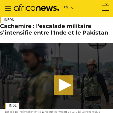
Passer
au
contenu
principal
INFOS
Cachemire : l’escalade militaire
s’intensifie entre l'Inde et le Pakistan
INDE
Des soldats indiens montent la garde sur les rives du lac Dal , au Cachemire sous