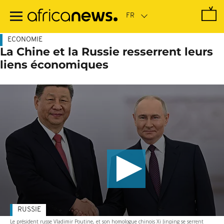
Passer
au
contenu
principal
ECONOMIE
La Chine et la Russie resserrent leurs
liens économiques
RUSSIE
Le président russe Vladimir Poutine, et son homologue chinois Xi Jinping se serrent