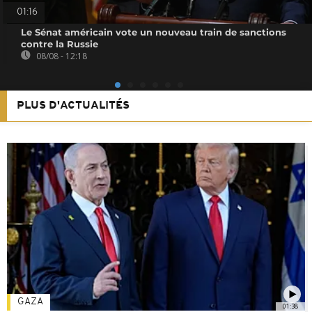
01:16
Le Sénat américain vote un nouveau train de sanctions
contre la Russie
08/08 - 12:18
PLUS D'ACTUALITÉS
GAZA
01:38