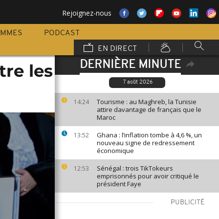
Rejoignez-nous
AMMES
PODCAST
EN DIRECT
DERNIÈRE MINUTE
tre les
7 août 2026
Tourisme : au Maghreb, la Tunisie
14:24
attire davantage de français que le
Maroc
Ghana : l’inflation tombe à 4,6 %, un
13:52
nouveau signe de redressement
économique
Sénégal : trois TikTokeurs
12:53
emprisonnés pour avoir critiqué le
président Faye
PUBLICITÉ