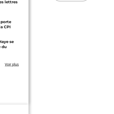
s lettres
 porte
la CPI
Haye se
e du
Voir plus