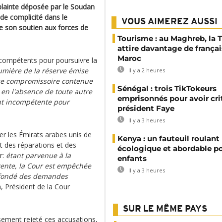
a plainte déposée par le Soudan
de complicité dans le
VOUS AIMEREZ AUSSI
e son soutien aux forces de
Tourisme : au Maghreb, la 
attire davantage de françai
Maroc
s compétents pour poursuivre la
lumière de la réserve émise
Il y a 2 heures
ause compromissoire contenue
Sénégal : trois TikTokeurs
t en l'absence de toute autre
emprisonnés pour avoir cri
nt incompétente pour
président Faye
Il y a 3 heures
er les Émirats arabes unis de
Kenya : un fauteuil roulant
t des réparations et des
écologique et abordable po
r:
étant parvenue à la
enfants
tente, la Cour est empêchée
Il y a 3 heures
n-fondé des demandes
, Président de la Cour
SUR LE MÊME PAYS
sement rejeté ces accusations,