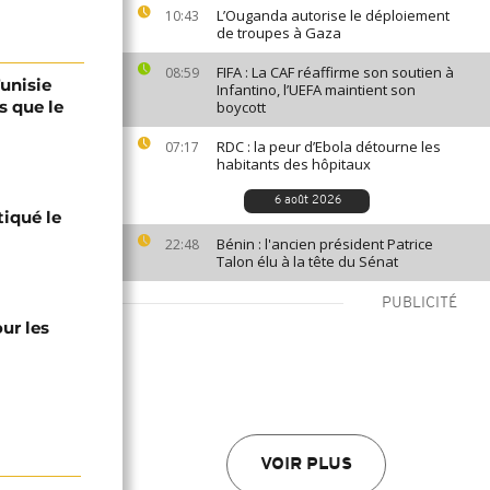
L’Ouganda autorise le déploiement
10:43
de troupes à Gaza
FIFA : La CAF réaffirme son soutien à
08:59
Tunisie
Infantino, l’UEFA maintient son
s que le
boycott
RDC : la peur d’Ebola détourne les
07:17
habitants des hôpitaux
6 août 2026
tiqué le
Bénin : l'ancien président Patrice
22:48
Talon élu à la tête du Sénat
PUBLICITÉ
ur les
VOIR PLUS