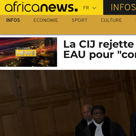
Passer
INFO
au
contenu
INFOS
ECONOMIE
SPORT
CULTURE
principal
La CIJ rejett
EAU pour "co