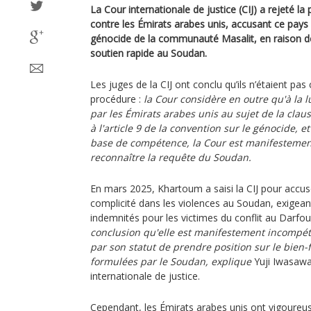
La Cour internationale de justice (CIJ) a rejeté l
contre les Émirats arabes unis, accusant ce pays 
génocide de la communauté Masalit, en raison d
soutien rapide au Soudan.
Les juges de la CIJ ont conclu qu’ils n’étaient pa
procédure :
la Cour considère en outre qu'à la 
par les Émirats arabes unis au sujet de la cl
à l'article 9 de la convention sur le génocide, e
base de compétence, la Cour est manifesteme
reconnaître la requête du Soudan.
En mars 2025, Khartoum a saisi la CIJ pour accus
complicité dans les violences au Soudan, exigean
indemnités pour les victimes du conflit au Darfou
conclusion qu'elle est manifestement incompé
par son statut de prendre position sur le bie
formulées par le Soudan, explique
Yuji Iwasawa
internationale de justice.
Cependant, les Émirats arabes unis ont vigoureu