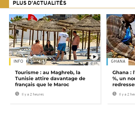
PLUS D'ACTUALITÉS
INFO
GHANA
01:01
Tourisme : au Maghreb, la
Ghana : l
Tunisie attire davantage de
%, un no
français que le Maroc
redress
Il y a 2 heures
Il y a 2 h