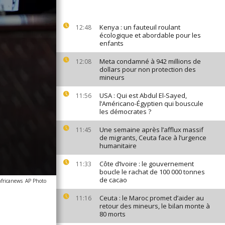
Kenya : un fauteuil roulant
12:48
écologique et abordable pour les
enfants
Meta condamné à 942 millions de
12:08
dollars pour non protection des
mineurs
USA : Qui est Abdul El-Sayed,
11:56
l’Américano-Égyptien qui bouscule
les démocrates ?
Une semaine après l’afflux massif
11:45
de migrants, Ceuta face à l’urgence
humanitaire
Côte d’Ivoire : le gouvernement
11:33
boucle le rachat de 100 000 tonnes
de cacao
africanews
AP Photo
Ceuta : le Maroc promet d’aider au
11:16
retour des mineurs, le bilan monte à
80 morts