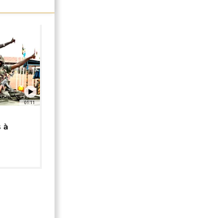
01:11
 à