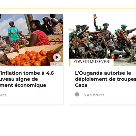
YOWERI MUSEVENI
00:51
’inflation tombe à 4,6
L’Ouganda autorise le
uveau signe de
déploiement de troupes
ement économique
Gaza
eures
Il y a 5 heures