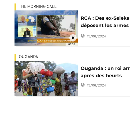
THE MORNING CALL
RCA : Des ex-Seleka
déposent les armes
[The Morning Call]
13/08/2024
07:35
OUGANDA
Ouganda : un roi ar
après des heurts
13/08/2024