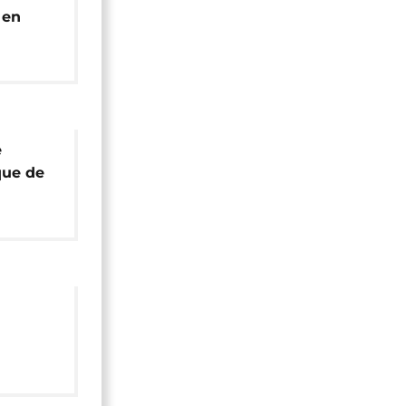
 en
e
que de
 Ntumi
l]
mes