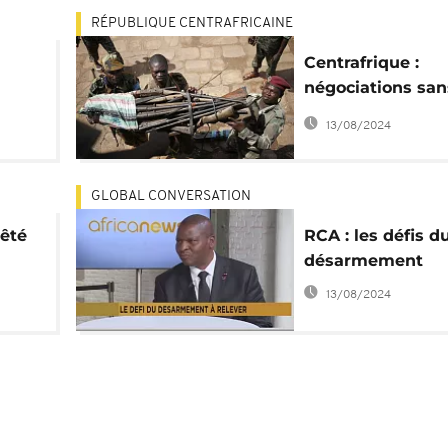
RÉPUBLIQUE CENTRAFRICAINE
Centrafrique :
négociations san
précédent en vu
13/08/2024
désarmement de
milices
GLOBAL CONVERSATION
rêté
RCA : les défis d
désarmement
13/08/2024