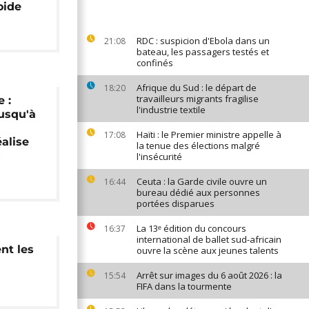
oide
RDC : suspicion d'Ebola dans un
21:08
bateau, les passagers testés et
confinés
Afrique du Sud : le départ de
18:20
travailleurs migrants fragilise
 :
l'industrie textile
usqu'à
Haïti : le Premier ministre appelle à
17:08
alise
la tenue des élections malgré
s
l'insécurité
Ceuta : la Garde civile ouvre un
16:44
bureau dédié aux personnes
portées disparues
La 13ᵉ édition du concours
16:37
international de ballet sud-africain
nt les
ouvre la scène aux jeunes talents
Arrêt sur images du 6 août 2026 : la
15:54
FIFA dans la tourmente