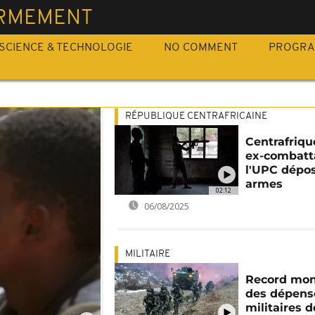
RMEMENT
SCIENCE & TECHNOLOGIE
NO COMMENT
PROGR
RÉPUBLIQUE CENTRAFRICAINE
Centrafriqu
ex-combatt
l'UPC dépos
armes
02:12
06/08/2025
MILITAIRE
Record mon
des dépens
militaires 