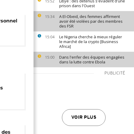
Libye : des détenus s'évadent d'une
15:52
prison dans l'Ouest
A El-Obeid, des femmes affirment
15:34
rsonnel
avoir été violées par des membres
des FSR
Le Nigeria cherche à mieux réguler
15:04
le marché de la crypto [Business
Africa]
Dans l'enfer des équipes engagées
15:00
dans la lutte contre Ebola
PUBLICITÉ
s
VOIR PLUS
 des