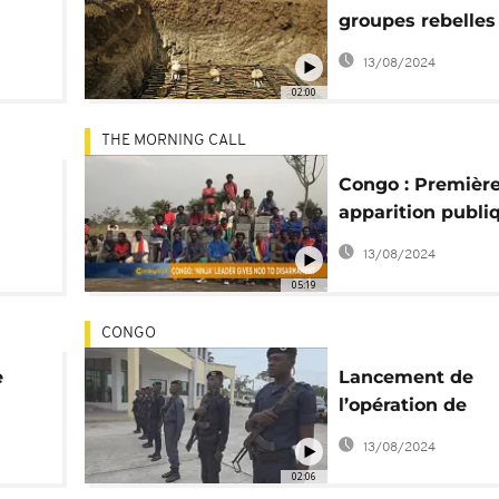
groupes rebelles
s"
cours au Soudan
13/08/2024
02:00
THE MORNING CALL
Congo : Premièr
apparition publi
l'ex-chef rebelle
13/08/2024
[The Morning Cal
05:19
CONGO
e
Lancement de
l’opération de
ramassage d’ar
13/08/2024
dans le Pool
02:06