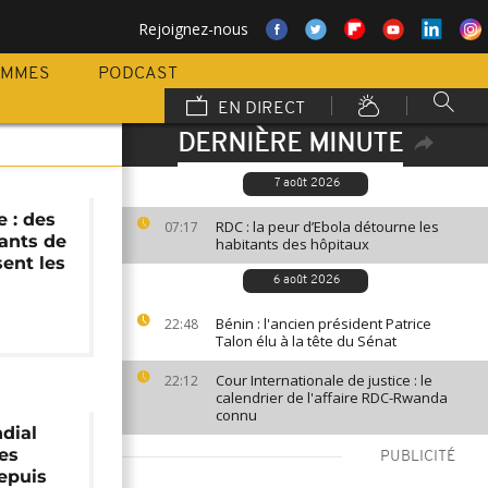
Rejoignez-nous
AMMES
PODCAST
EN DIRECT
DERNIÈRE MINUTE
7 août 2026
e : des
RDC : la peur d’Ebola détourne les
07:17
ants de
habitants des hôpitaux
ent les
6 août 2026
Bénin : l'ancien président Patrice
22:48
Talon élu à la tête du Sénat
Cour Internationale de justice : le
22:12
calendrier de l'affaire RDC-Rwanda
connu
dial
es
PUBLICITÉ
depuis