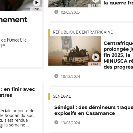
la guerre fr
01:33
02:01
02/05/2025
rmement
RÉPUBLIQUE CENTRAFRICAINE
de l'Unicef, le
Centrafrique
ue ...
prolongée j
fin 2025, la
MINUSCA ré
01:23
des progrè
18/12/2024
 en finir avec
stres
SÉNÉGAL
Sénégal : des démineurs traque
éciale adjointe des
explosifs en Casamance
 le Soudan du Sud,
, s'est rendue
13/08/2024
i la semaine ...