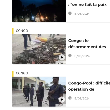
: "on ne fait la paix
qu'avec ses ennemi
13/08/2024
autorités
CONGO
Congo : le
désarmement des
ninjas en cours
13/08/2024
01:36
CONGO
Congo-Pool : difficil
opération de
désarmement
13/08/2024
01:06