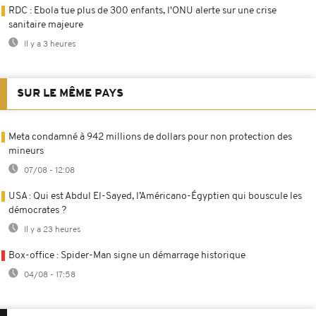
RDC : Ebola tue plus de 300 enfants, l'ONU alerte sur une crise
sanitaire majeure
Il y a 3 heures
SUR LE MÊME PAYS
Meta condamné à 942 millions de dollars pour non protection des
mineurs
07/08 - 12:08
USA : Qui est Abdul El-Sayed, l’Américano-Égyptien qui bouscule les
démocrates ?
Il y a 23 heures
Box-office : Spider-Man signe un démarrage historique
04/08 - 17:58