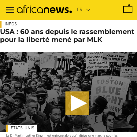
Passer
au
contenu
principal
INFOS
USA : 60 ans depuis le rassemblement
pour la liberté mené par MLK
ETATS-UNIS
Le Dr Martin Luther King Jr. est entouré alors qu'il dirige une marche pour les