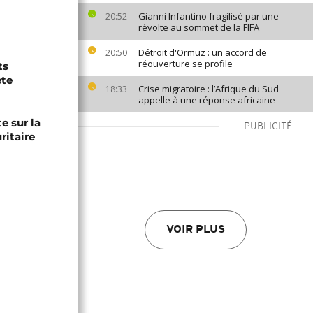
Gianni Infantino fragilisé par une
20:52
révolte au sommet de la FIFA
Détroit d'Ormuz : un accord de
20:50
réouverture se profile
ts
ète
Crise migratoire : l’Afrique du Sud
18:33
appelle à une réponse africaine
e sur la
PUBLICITÉ
ritaire
VOIR PLUS