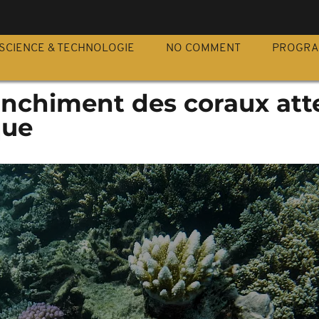
S
SCIENCE & TECHNOLOGIE
NO COMMENT
PROGR
lanchiment des coraux att
que