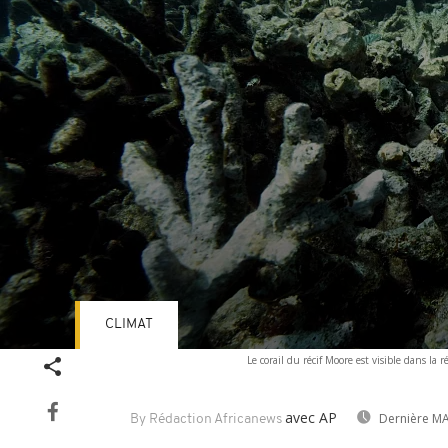
CLIMAT
Volume
Le corail du récif Moore est visible dans l
90%
avec AP
Dernière MA
By Rédaction Africanews