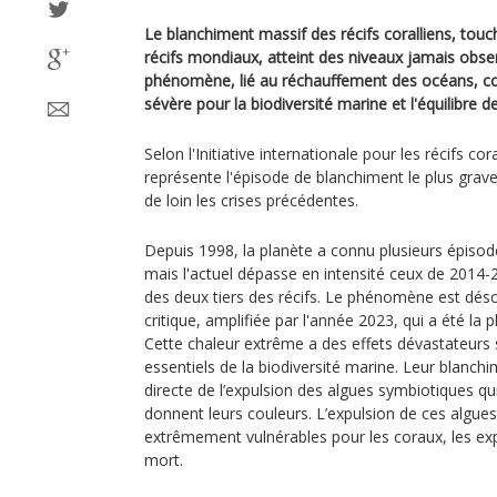
Le blanchiment massif des récifs coralliens, to
récifs mondiaux, atteint des niveaux jamais obser
phénomène, lié au réchauffement des océans, co
sévère pour la biodiversité marine et l'équilibre
Selon l'Initiative internationale pour les récifs co
représente l'épisode de blanchiment le plus grav
de loin les crises précédentes.
Depuis 1998, la planète a connu plusieurs épiso
mais l'actuel dépasse en intensité ceux de 2014-
des deux tiers des récifs. Le phénomène est dé
critique, amplifiée par l'année 2023, qui a été la
Cette chaleur extrême a des effets dévastateurs 
essentiels de la biodiversité marine. Leur blanc
directe de l’expulsion des algues symbiotiques qui
donnent leurs couleurs. L’expulsion de ces algue
extrêmement vulnérables pour les coraux, les ex
mort.