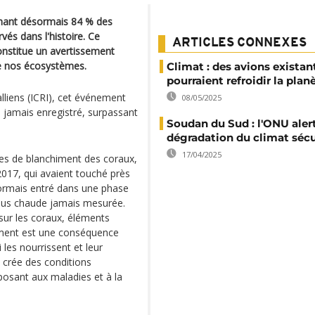
uchant désormais 84 % des
vés dans l'histoire. Ce
ARTICLES CONNEXES
nstitue un avertissement
 de nos écosystèmes.
Climat : des avions existan
pourraient refroidir la plan
ralliens (ICRI), cet événement
08/05/2025
e jamais enregistré, surpassant
Soudan du Sud : l'ONU alert
dégradation du climat sécu
17/04/2025
des de blanchiment des coraux,
2017, qui avaient touché près
sormais entré dans une phase
 plus chaude jamais mesurée.
sur les coraux, éléments
himent est une conséquence
 les nourrissent et leur
s crée des conditions
posant aux maladies et à la