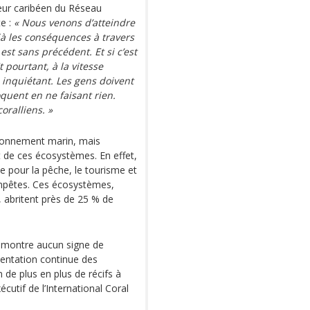
eur caribéen du Réseau
te :
« Nous venons d’atteindre
éjà les conséquences à travers
st sans précédent. Et si c’est
t pourtant, à la vitesse
s inquiétant. Les gens doivent
quent en ne faisant rien.
oralliens. »
ronnement marin, mais
de ces écosystèmes. En effet,
le pour la pêche, le tourisme et
tempêtes. Ces écosystèmes,
, abritent près de 25 % de
 montre aucun signe de
mentation continue des
 de plus en plus de récifs à
cutif de l’International Coral