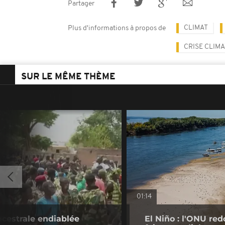
Partager
CLIMAT
Plus d'informations à propos de
CRISE CLIM
SUR LE MÊME THÈME
01:14
cestrale endiablée
El Niño : l'ONU re