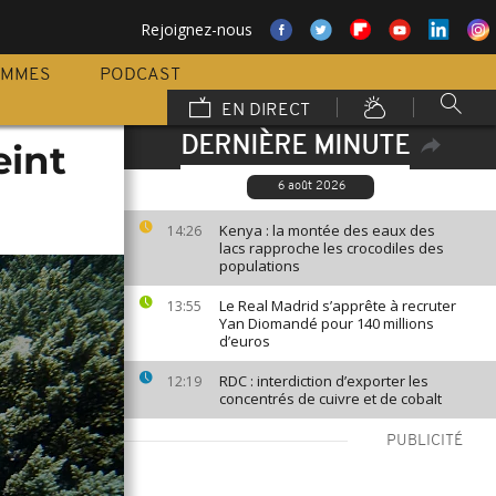
Rejoignez-nous
AMMES
PODCAST
EN DIRECT
DERNIÈRE MINUTE
eint
6 août 2026
Kenya : la montée des eaux des
14:26
lacs rapproche les crocodiles des
populations
Le Real Madrid s’apprête à recruter
13:55
Yan Diomandé pour 140 millions
d’euros
RDC : interdiction d’exporter les
12:19
concentrés de cuivre et de cobalt
PUBLICITÉ