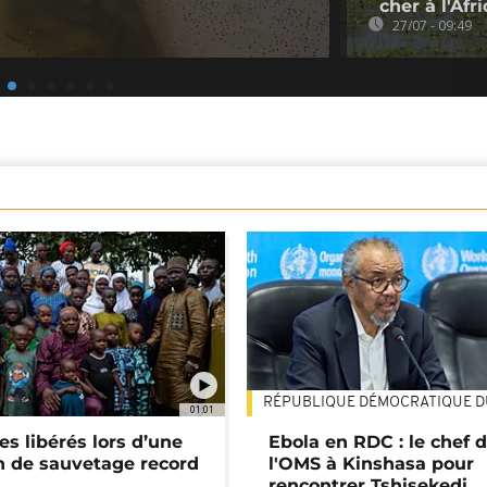
cher à l'Afr
27/07 - 09:49
RÉPUBLIQUE DÉMOCRATIQUE 
01:01
es libérés lors d’une
Ebola en RDC : le chef 
n de sauvetage record
l'OMS à Kinshasa pour
rencontrer Tshisekedi