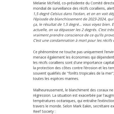
Melanie McField, co-présidente du Comité direct
mondial de surveillance des récifs coralliens, aler
1,5 degré Celsius dans l’océan, et on en voit d
l’épisode de blanchissement de 2023-2024, qui e
ça, le résultat de 1,5 degré... vous voyez bien. E
actuelle, on va dépasser les 2 degrés. C’est trè
vraiment prendre conscience de ce qu’ils provo
C’est une condamnation à mort pour les récifs c
Ce phénomène ne touche pas uniquement l’envi
menace également les économies qui dépendent 
les récifs coralliens sont d'une importance capita
la protection des côtes contre l’érosion et les 
souvent qualifiés de "forêts tropicales de la mer"
toutes les espèces marines.
Malheureusement, le blanchiment des coraux ne
régression. La situation est exacerbée par l'aug
températures océaniques, qui entraîne l’extinction
travers le monde. Selon Mark Eakin, secrétaire exé
Reef Society :