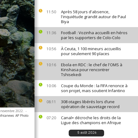
Après 58 jours d'absence,
11:50
l'inquiétude grandit autour de Paul
Biya
Football : Vozinha accueilli en héros
11:36
par les supporters de Colo-Colo
À Ceuta, 1 100 mineurs accueillis
10:56
pour seulement 90 places
Ebola en RDC : le chef de l'OMS à
10:16
Kinshasa pour rencontrer
Tshisekedi
Coupe du Monde : la FIFA renonce à
10:06
son projet, mais soutient Infantino
308 otages libérés lors d’une
08:11
opération de sauvetage record
13 novembre 2022.
-
africanews
AP Photo
Canal+ décroche les droits de la
07:20
Ligue des champions en Afrique
5 août 2026