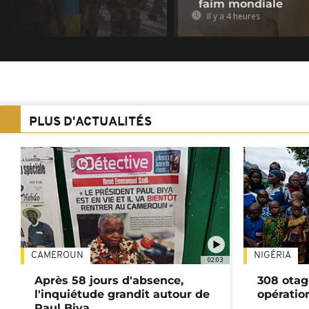
faim mondiale
Il y a 4 heures
PLUS D'ACTUALITÉS
CAMEROUN
NIGÉRIA
02:03
Après 58 jours d'absence,
308 otag
l'inquiétude grandit autour de
opératio
Paul Biya