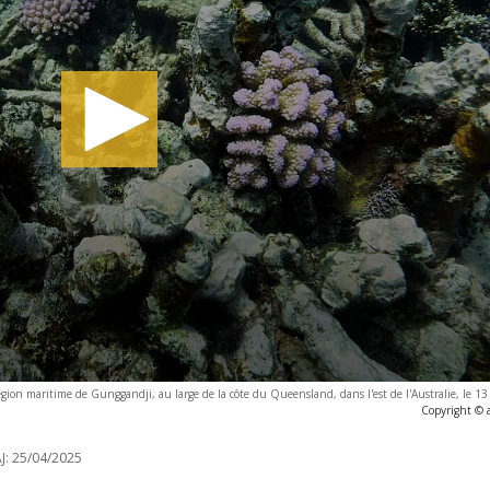
a région maritime de Gunggandji, au large de la côte du Queensland, dans l'est de l'Australie, le 
Copyright © 
J:
25/04/2025