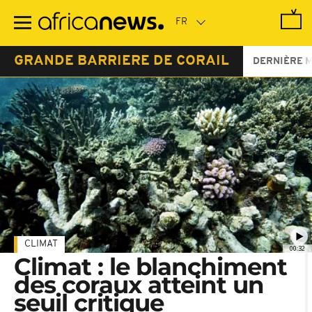
Passer
au
contenu
principal
GRANDE BARRIERE DE CORAIL
DERNIÈRE 
CLIMAT
00:32
Climat : le blanchiment
des coraux atteint un
seuil critique