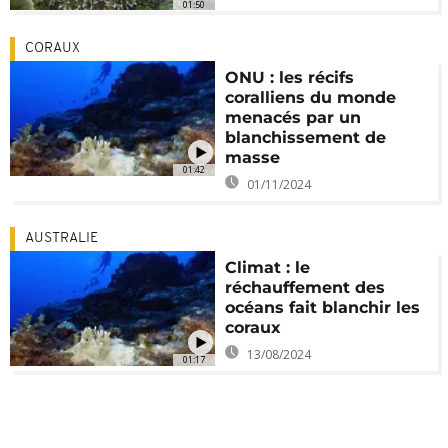
01:50
CORAUX
ONU : les récifs
coralliens du monde
menacés par un
blanchissement de
masse
01:42
01/11/2024
AUSTRALIE
Climat : le
réchauffement des
océans fait blanchir les
coraux
13/08/2024
01:17