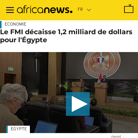
Passer
au
contenu
principal
ECONOMIE
Le FMI décaisse 1,2 milliard de dollars
pour l'Égypte
EGYPTE
cleared
-