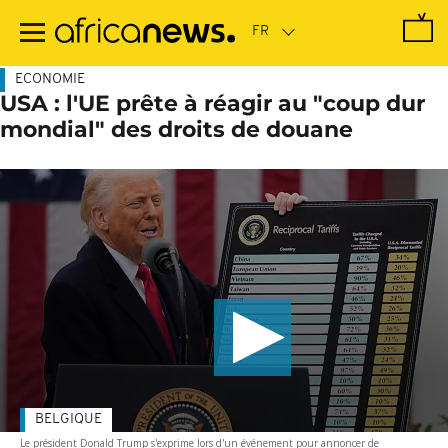
Passer
au
contenu
principal
ECONOMIE
USA : l'UE prête à réagir au "coup dur
mondial" des droits de douane
BELGIQUE
Le président Donald Trump s'exprime lors d'un événement pour annoncer de