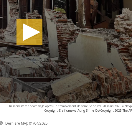
Un monastère endommagé après un tremblement de terre, vendredi 28 mars 2025 à Nayp
Copyright © africanews
Aung Shine Oo/Copyright 2025 The AP. A
Dernière MAJ:
01/04/2025