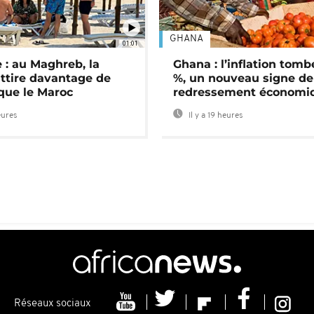
GHANA
01:01
 : au Maghreb, la
Ghana : l’inflation tomb
attire davantage de
%, un nouveau signe de
 que le Maroc
redressement économi
eures
Il y a 19 heures
Réseaux sociaux