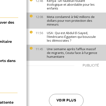
Kenya : un fauteuil roulant
12:48
écologique et abordable pour les
enfants
Meta condamné à 942 millions de
12:08
dollars pour non protection des
uver des
mineurs
USA : Qui est Abdul El-Sayed,
11:56
l’Américano-Égyptien qui bouscule
les démocrates ?
nitaire
Une semaine après l’afflux massif
11:45
de migrants, Ceuta face à l’urgence
humanitaire
orts dans
PUBLICITÉ
VOIR PLUS
’attente