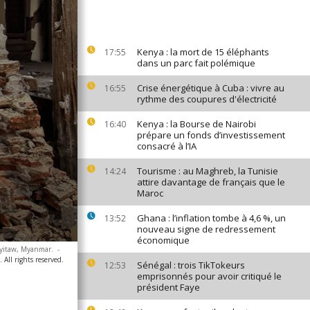
Kenya : la mort de 15 éléphants
17:55
dans un parc fait polémique
Crise énergétique à Cuba : vivre au
16:55
rythme des coupures d'électricité
Kenya : la Bourse de Nairobi
16:40
prépare un fonds d’investissement
consacré à l’IA
Tourisme : au Maghreb, la Tunisie
14:24
attire davantage de français que le
Maroc
Ghana : l’inflation tombe à 4,6 %, un
13:52
nouveau signe de redressement
économique
yitaw, Myanmar.
-
ll rights reserved.
Sénégal : trois TikTokeurs
12:53
emprisonnés pour avoir critiqué le
président Faye