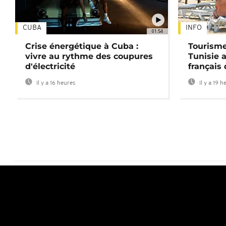
CUBA
INFO
01:54
Crise énergétique à Cuba :
Tourisme
vivre au rythme des coupures
Tunisie 
d'électricité
français
Il y a 16 heures
Il y a 19 h