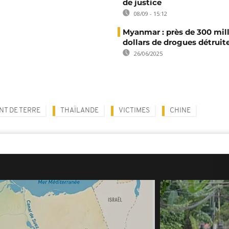
de justice
08/09 - 15:12
Myanmar : près de 300 mil
dollars de drogues détruit
26/06/2025
T DE TERRE
THAÏLANDE
VICTIMES
CHINE