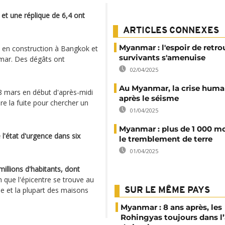
et une réplique de 6,4 ont
ARTICLES CONNEXES
Myanmar : l'espoir de retro
el en construction à Bangkok et
survivants s'amenuise
ar. Des dégâts ont
02/04/2025
Au Myanmar, la crise huma
8 mars en début d'après-midi
après le séisme
re la fuite pour chercher un
01/04/2025
Myanmar : plus de 1 000 m
l'état d'urgence dans six
le tremblement de terre
01/04/2025
llions d'habitants, dont
n que l'épicentre se trouve au
e et la plupart des maisons
SUR LE MÊME PAYS
Myanmar : 8 ans après, les
Rohingyas toujours dans l