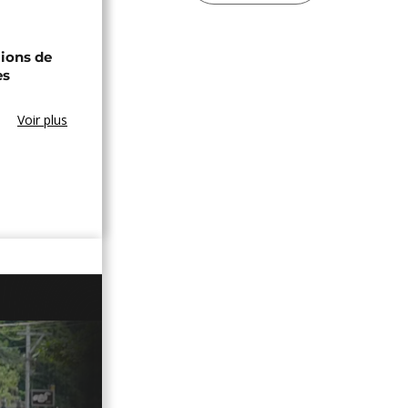
lions de
es
Voir plus