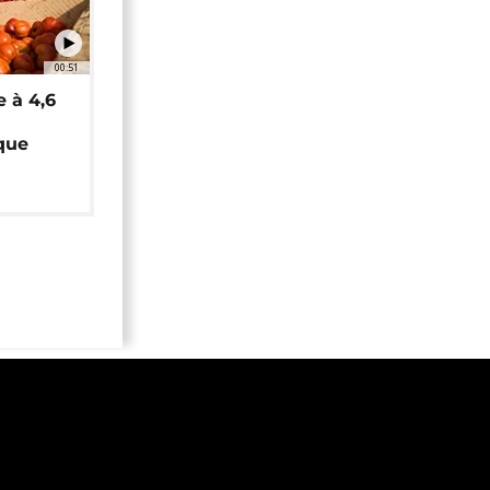
00:51
e à 4,6
que